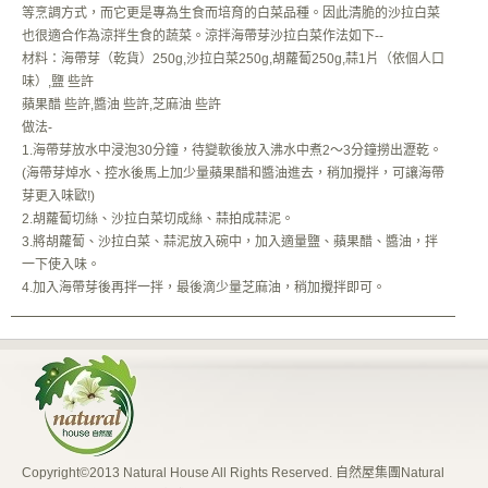
等烹調方式，而它更是專為生食而培育的白菜品種。因此清脆的沙拉白菜
也很適合作為涼拌生食的蔬菜。涼拌海帶芽沙拉白菜作法如下--
材料：海帶芽（乾貨）250g,沙拉白菜250g,胡蘿蔔250g,蒜1片（依個人口
味）,鹽 些許
蘋果醋 些許,醬油 些許,芝麻油 些許
做法-
1.海帶芽放水中浸泡30分鐘，待變軟後放入沸水中煮2～3分鐘撈出瀝乾。
(海帶芽焯水、控水後馬上加少量蘋果醋和醬油進去，稍加攪拌，可讓海帶
芽更入味歐!)
2.胡蘿蔔切絲、沙拉白菜切成絲、蒜拍成蒜泥。
3.將胡蘿蔔、沙拉白菜、蒜泥放入碗中，加入適量鹽、蘋果醋、醬油，拌
一下使入味。
4.加入海帶芽後再拌一拌，最後滴少量芝麻油，稍加攪拌即可。
Copyright©2013 Natural House All Rights Reserved. 自然屋集團Natural