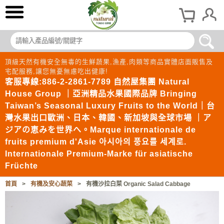
頂級天然有機安全無毒的生鮮蔬果,漁產,肉類等商品實體店面販售及
宅配服務,讓您無憂無慮吃出健康!
客服專線:886-2-2861-7789 自然屋集團 Natural
House Group ｜亞洲精品水果國際品牌 Bringing
Taiwan’s Seasonal Luxury Fruits to the World｜台
灣水果出口歐洲、日本、韓國、新加坡與全球市場 ｜ア
ジアの恵みを世界へ。Marque internationale de
fruits premium d'Asie 아시아의 풍요를 세계로.
Internationale Premium-Marke für asiatische
Früchte
首頁
>
有機及安心蔬菜
>
有機沙拉白菜 Organic Salad Cabbage