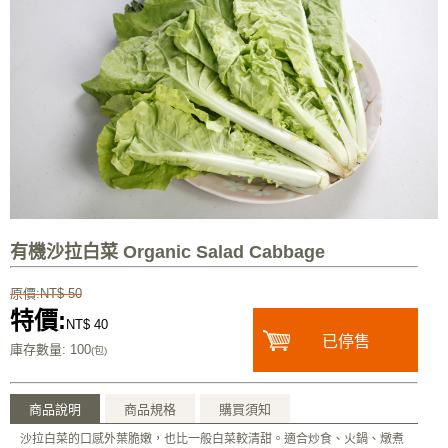
有機沙拉白菜 Organic Salad Cabbage
原價:NT$ 50
特價:
NT$ 40
已停售
庫存數量
: 100
(包)
商品說明
商品規格
購買須知
沙拉白菜的口感外葉脆嫩，也比一般白菜較清甜。適合炒食、火鍋、燉煮