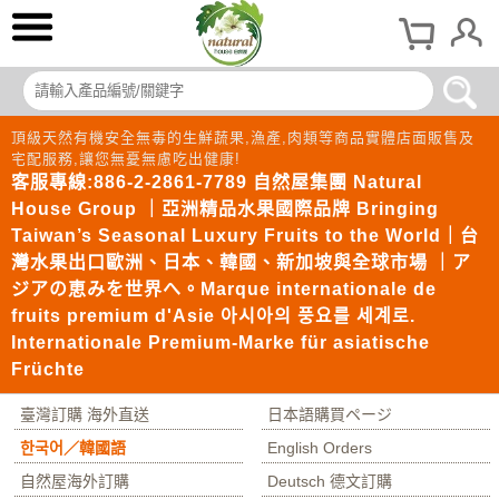
頂級天然有機安全無毒的生鮮蔬果,漁產,肉類等商品實體店面販售及
宅配服務,讓您無憂無慮吃出健康!
客服專線:886-2-2861-7789 自然屋集團 Natural
House Group ｜亞洲精品水果國際品牌 Bringing
Taiwan’s Seasonal Luxury Fruits to the World｜台
灣水果出口歐洲、日本、韓國、新加坡與全球市場 ｜ア
ジアの恵みを世界へ。Marque internationale de
fruits premium d'Asie 아시아의 풍요를 세계로.
Internationale Premium-Marke für asiatische
Früchte
臺灣訂購 海外直送
日本語購買ページ
한국어／韓國語
English Orders
自然屋海外訂購
Deutsch 德文訂購