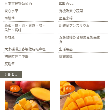
日本富良野葡萄酒
B2B Area
安心水果
有機及安心蔬菜
海鮮季
國產米糧
蜂蜜、茶、油、果醬、醋、
胡蝶蘭アンスリウム
果汁、調味
畜牧產
五穀雜糧乾貨堅果豆製品素
食
大宗採購及客製化結帳專區
生活用品
初夏時光年中慶
精饌米獎
感謝祭
한국 직송