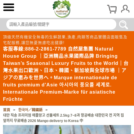
頂級天然有機安全無毒的生鮮蔬果,漁產,肉類等商品實體店面販售及
宅配服務,讓您無憂無慮吃出健康!
客服專線:886-2-2861-7789 自然屋集團 Natural
House Group ｜亞洲精品水果國際品牌 Bringing
Taiwan’s Seasonal Luxury Fruits to the World｜台
灣水果出口歐洲、日本、韓國、新加坡與全球市場 ｜ア
ジアの恵みを世界へ。Marque internationale de
fruits premium d'Asie 아시아의 풍요를 세계로.
Internationale Premium-Marke für asiatische
Früchte
首頁
>
한국어／韓國語
>
대만 직송 프리미엄 애플망고 선물세트 2.5kg 7~8과 항공배송 대한민국 전 지역 집
앞까지 무료배송 2026 Mango delivery to Korea 中