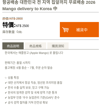
항공배송 대한민국 전 지역 집앞까지 무료배송 2026
Mango delivery to Korea 中
原價:NT$ 2800
特價:
NT$ 2500
補貨中
庫存數量
: 0
(箱)
商品說明
商品規格
購買須知
한국에서는 애플망고 (Apple Mango) 로 불립니다
판매기간: 품절 시까지
출고예정: 6월 중순 ~ 7월, 주문 순차 발송
✨ 상품 특징
✔ 대만 산지에서 항공 직송, 엄선된 프리미엄 품질
✔ 한국 수출 실적 보유, 믿고 구매 가능
✔ 한국의 엄격한 검역 및 국제 방역 기준 통과
✔ 농업부 인증 ‘우수 농업관리 기준(GAP)’ 준수
✔ 공식 검역 절차를 거쳐 안전성 확보