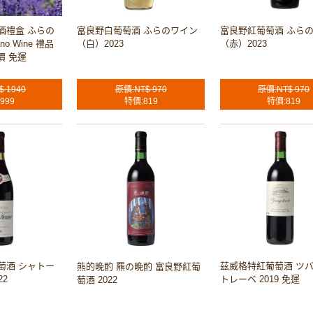
酒禮盒 ふらの
富良野白葡萄酒 ふらのワイン
富良野紅葡萄酒 ふら
o Wine 禮品
（白）2023
（赤）2023
價 免運
$ 1940
原價:NT$ 970
原價:NT$ 970
999
特價:819
特價:819
萄酒 シャトー
茲威格特紅葡萄酒 ツ
熊的晚酌 羆の晩酌 富良野紅葡
22
トレーベ 2019 免運
萄酒 2022