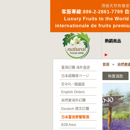
頂級天然有機安
客服專線:886-2-2861-7789 
Luxury Fruits to 
internationale de fruits pre
熱銷商品
首頁
>
自然屋
臺灣訂購 海外直送
日本語購買ページ
熱賣酒款
한국어／韓國語
English Orders
自然屋海外訂購
Deutsch 德文訂購
日本富良野葡萄酒
B2B Area