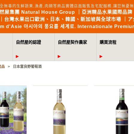
全無毒的生鮮蔬果,漁產,肉類等商品實體店面販售及宅配服務,讓您無
自然屋集團 Natural House Group ｜亞洲精品水果國際品牌 Brin
the World｜台灣水果出口歐洲、日本、韓國、新加坡與全球市場 
mium d'Asie 아시아의 풍요를 세계로. Internationale Premium
自然屋的認證
自然屋契作農家
購買流程
產品
>
日本富良野葡萄酒