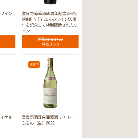
のワイン
富良野葡萄酒50周年紀念酒∞無
限INFINITY ふらのワイン50周
年を記念して特別醸造されたワ
イン
原價:NT$ 3450
特價:2920
バイゲル
富良野酒莊白葡萄酒 シャトー
ふらの（白）2022