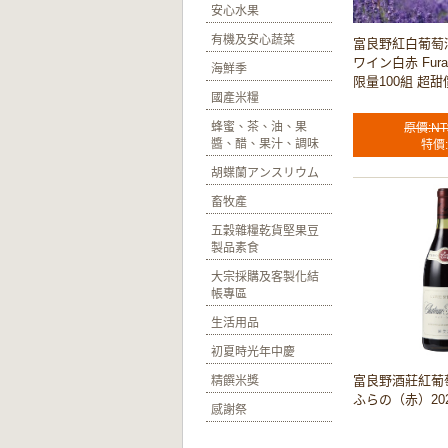
安心水果
有機及安心蔬菜
富良野紅白葡萄
ワイン白赤 Furan
海鮮季
限量100組 超甜
國產米糧
蜂蜜、茶、油、果
原價:NT
醬、醋、果汁、調味
特價:
胡蝶蘭アンスリウム
畜牧產
五穀雜糧乾貨堅果豆
製品素食
大宗採購及客製化結
帳專區
生活用品
初夏時光年中慶
富良野酒莊紅葡
精饌米獎
ふらの（赤）20
感謝祭