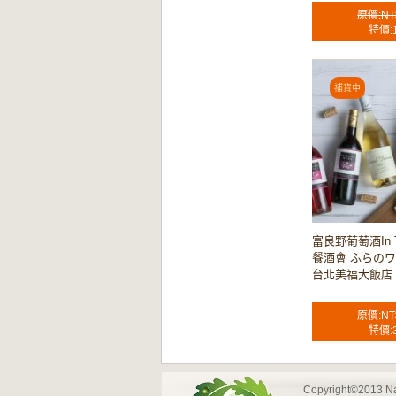
原價:NT
特價:
富良野葡萄酒In T
餐酒會 ふらのワイ
台北美福大飯店
原價:NT
特價:
Copyright©2013