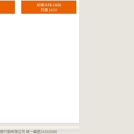
原價:NT$ 1920
特價:1620
產網 宏騰傳媒行銷有限公司 統一編號24302080