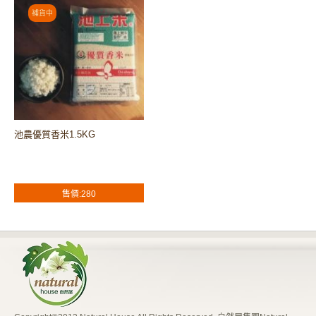
池農優質香米1.5KG
售價:280