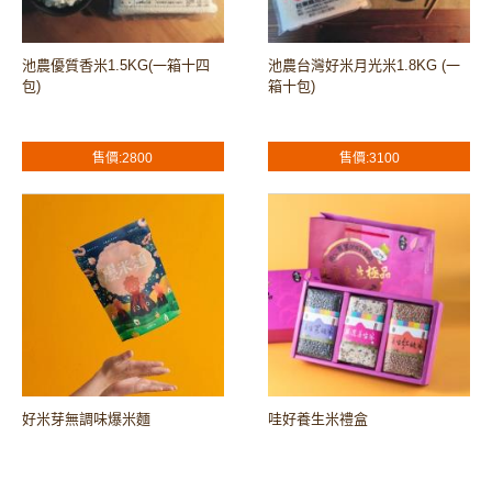
池農優質香米1.5KG(一箱十四
池農台灣好米月光米1.8KG (一
包)
箱十包)
售價:2800
售價:3100
好米芽無調味爆米麵
哇好養生米禮盒