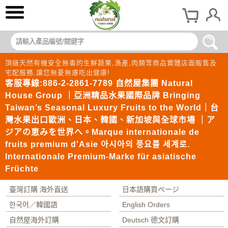
頂級天然有機安全無毒的生鮮蔬果,漁產,肉類等商品實體店面販售及
宅配服務,讓您無憂無慮吃出健康!
客服專線:886-2-2861-7789 自然屋集團 Natural
House Group ｜亞洲精品水果國際品牌 Bringing
Taiwan’s Seasonal Luxury Fruits to the World｜台
灣水果出口歐洲、日本、韓國、新加坡與全球市場 ｜ア
ジアの恵みを世界へ。Marque internationale de
fruits premium d'Asie 아시아의 풍요를 세계로.
Internationale Premium-Marke für asiatische
Früchte
臺灣訂購 海外直送
日本語購買ページ
한국어／韓國語
English Orders
自然屋海外訂購
Deutsch 德文訂購