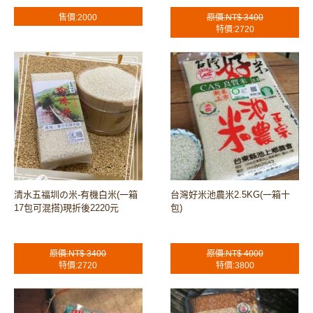
售價:2000
原價:NT$ 3400
特價:2720
清水五福圳の米-有機白米(一箱
台灣好米池農米2.5KG(一箱十
17包可混搭)現折後2220元
包)
原價:NT$ 3400
原價:NT$ 4000
特價:2720
特價:3800