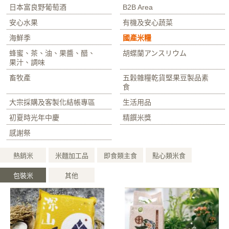
日本富良野葡萄酒
B2B Area
安心水果
有機及安心蔬菜
海鮮季
國產米糧
蜂蜜、茶、油、果醬、醋、
胡蝶蘭アンスリウム
果汁、調味
畜牧產
五穀雜糧乾貨堅果豆製品素
食
大宗採購及客製化結帳專區
生活用品
初夏時光年中慶
精饌米獎
感謝祭
熱銷米
米麵加工品
即食類主食
點心類米食
包裝米
其他