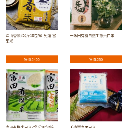
深山香米2公斤10包/箱 免運 富
一禾田有機自然生態米白米
里米
售價:2400
售價:250
富田有機米白米2公斤10包/箱
禾盛豐富里白米