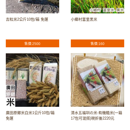
吉粒米2公斤10包/箱 免運
小鄉村富里黑米
售價:2500
售價:160
廣田原鄉米白米1公斤10包/箱
清水五福圳の米-有機糙米(一箱
免運
17包可混搭)現折後2220元