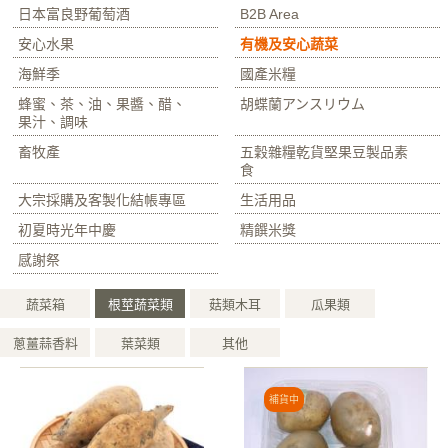
日本富良野葡萄酒
B2B Area
安心水果
有機及安心蔬菜
海鮮季
國產米糧
蜂蜜、茶、油、果醬、醋、
胡蝶蘭アンスリウム
果汁、調味
畜牧產
五穀雜糧乾貨堅果豆製品素
食
大宗採購及客製化結帳專區
生活用品
初夏時光年中慶
精饌米獎
感謝祭
蔬菜箱
根莖蔬菜類
菇類木耳
瓜果類
蔥薑蒜香料
葉菜類
其他