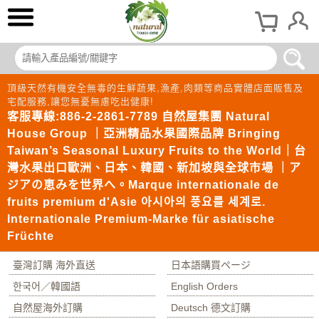
頂級天然有機安全無毒的生鮮蔬果,漁產,肉類等商品實體店面販售及
宅配服務,讓您無憂無慮吃出健康!
客服專線:886-2-2861-7789 自然屋集團 Natural
House Group ｜亞洲精品水果國際品牌 Bringing
Taiwan’s Seasonal Luxury Fruits to the World｜台
灣水果出口歐洲、日本、韓國、新加坡與全球市場 ｜ア
ジアの恵みを世界へ。Marque internationale de
fruits premium d'Asie 아시아의 풍요를 세계로.
Internationale Premium-Marke für asiatische
Früchte
臺灣訂購 海外直送
日本語購買ページ
한국어／韓國語
English Orders
自然屋海外訂購
Deutsch 德文訂購