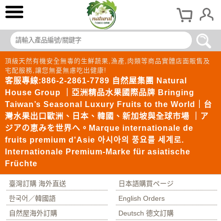
頂級天然有機安全無毒的生鮮蔬果,漁產,肉類等商品實體店面販售及
宅配服務,讓您無憂無慮吃出健康!
客服專線:886-2-2861-7789 自然屋集團 Natural
House Group ｜亞洲精品水果國際品牌 Bringing
Taiwan’s Seasonal Luxury Fruits to the World｜台
灣水果出口歐洲、日本、韓國、新加坡與全球市場 ｜ア
ジアの恵みを世界へ。Marque internationale de
fruits premium d'Asie 아시아의 풍요를 세계로.
Internationale Premium-Marke für asiatische
Früchte
臺灣訂購 海外直送
日本語購買ページ
한국어／韓國語
English Orders
自然屋海外訂購
Deutsch 德文訂購