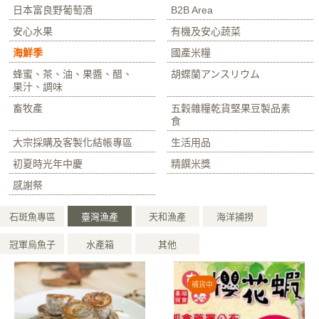
日本富良野葡萄酒
B2B Area
安心水果
有機及安心蔬菜
海鮮季
國產米糧
蜂蜜、茶、油、果醬、醋、
胡蝶蘭アンスリウム
果汁、調味
畜牧產
五穀雜糧乾貨堅果豆製品素
食
大宗採購及客製化結帳專區
生活用品
初夏時光年中慶
精饌米獎
感謝祭
石斑魚專區
臺灣漁產
天和漁產
海洋捕撈
冠軍烏魚子
水產箱
其他