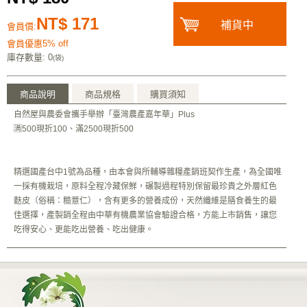
NT$ 171
補貨中
會員價:
會員優惠5% off
庫存數量
: 0
(袋)
商品說明
商品規格
購買須知
自然屋與農委會攜手舉辦「臺灣農產嘉年華」Plus
🈵️500現折100、滿2500現折500
精選國產台中1號為品種，由本會與所輔導雜糧產銷班契作生產，為全國唯
一採有機栽培，原料全程冷藏保鮮，碾製過程特別保留最珍貴之外層紅色
麩皮（俗稱：糙薏仁），含有更多的營養成份，天然纖維是膳食養生的最
佳選擇，產製銷全程由中華有機農業協會驗證合格，方能上市銷售，讓您
吃得安心、更能吃出營養、吃出健康。