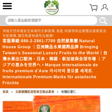
頂級天然有機安全無毒的生鮮蔬果,漁產,肉類等商品實體店面販售及
宅配服務,讓您無憂無慮吃出健康!
客服專線:886-2-2861-7789 自然屋集團 Natural
House Group ｜亞洲精品水果國際品牌 Bringing
Taiwan’s Seasonal Luxury Fruits to the World｜台
灣水果出口歐洲、日本、韓國、新加坡與全球市場 ｜ア
ジアの恵みを世界へ。Marque internationale de
fruits premium d'Asie 아시아의 풍요를 세계로.
Internationale Premium-Marke für asiatische
Früchte
首頁
>
五穀雜糧乾貨堅果豆製品素食
>
有機紅薏仁