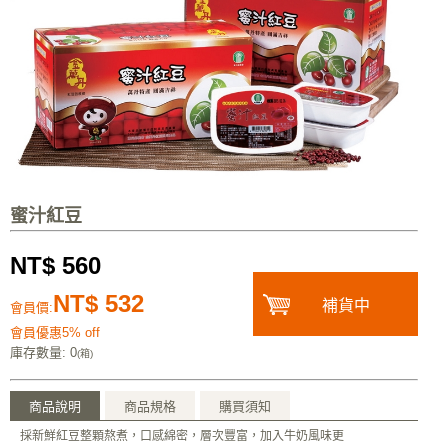
蜜汁紅豆
NT$ 560
NT$ 532
補貨中
會員價:
會員優惠5% off
庫存數量
: 0
(箱)
商品說明
商品規格
購買須知
採新鮮紅豆整顆熬煮，口感綿密，層次豐富，加入牛奶風味更