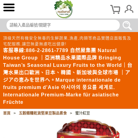
頂級天然有機安全無毒的生鮮蔬果,漁產,肉類等商品實體店面販售及
宅配服務,讓您無憂無慮吃出健康!
客服專線:886-2-2861-7789 自然屋集團 Natural
House Group ｜亞洲精品水果國際品牌 Bringing
Taiwan’s Seasonal Luxury Fruits to the World｜台
灣水果出口歐洲、日本、韓國、新加坡與全球市場 ｜ア
ジアの恵みを世界へ。Marque internationale de
fruits premium d'Asie 아시아의 풍요를 세계로.
Internationale Premium-Marke für asiatische
Früchte
首頁
>
五穀雜糧乾貨堅果豆製品素食
>
蜜汁紅豆