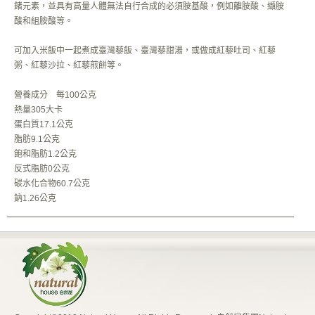
鍺元素，並具有高量人體無法自行合成的必須胺基酸，例如離胺酸、纈胺
酸和組胺酸等。
可加入米飯中一起煮成臺灣藜飯、臺灣藜甜湯，或做成紅藜吐司、紅藜
粥、紅藜沙拉、紅藜煎餅等。
營養成分 每100公克
熱量305大卡
蛋白質17.1公克
脂肪9.1公克
飽和脂肪1.2公克
反式脂肪0公克
碳水化合物60.7公克
鈉1.26公克