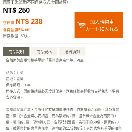
滿兩千免運費(不同保存方式,分開計算)
NT$ 250
NT$ 238
加入購物車
會員價:
カートに入れる
會員優惠5% off
庫存數量
: 30
(包)
商品說明
商品規格
購買須知
自然屋與農委會攜手舉辦「臺灣農產嘉年華」Plus
品名：紅藜
產地：臺灣
保存期限：１年
保存方式：開封後請務必需冷藏保存，深色紅藜為採收時自然色彩，敬請
安心食用。
臺灣藜又稱紅藜，是原住民族早期傳統作物，作為釀酒之酒麴，其營養豐
富，蛋白質含量與小麥相當，而為稻米的2倍，膳食纖維含量為燕麥的3
倍、地瓜的6倍，礦物質方面，含鈣特別豐富，為稻米的50倍、燕麥的23
倍，鐵質與鋅的含量也很高，為地瓜的11倍與8倍；另外也含有重要的硒與