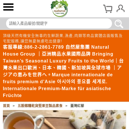
頂級天然有機安全無毒的生鮮蔬果,漁產,肉類等商品實體店面販售及
宅配服務,讓您無憂無慮吃出健康!
客服專線:886-2-2861-7789 自然屋集團 Natural
House Group ｜亞洲精品水果國際品牌 Bringing
Taiwan’s Seasonal Luxury Fruits to the World｜台
灣水果出口歐洲、日本、韓國、新加坡與全球市場 ｜ア
ジアの恵みを世界へ。Marque internationale de
fruits premium d'Asie 아시아의 풍요를 세계로.
Internationale Premium-Marke für asiatische
Früchte
首頁
>
五穀雜糧乾貨堅果豆製品素食
>
臺灣紅藜