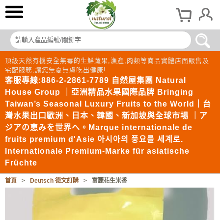
頂級天然有機安全無毒的生鮮蔬果,漁產,肉類等商品實體店面販售及
宅配服務,讓您無憂無慮吃出健康!
客服專線:886-2-2861-7789 自然屋集團 Natural
House Group ｜亞洲精品水果國際品牌 Bringing
Taiwan’s Seasonal Luxury Fruits to the World｜台
灣水果出口歐洲、日本、韓國、新加坡與全球市場 ｜ア
ジアの恵みを世界へ。Marque internationale de
fruits premium d'Asie 아시아의 풍요를 세계로.
Internationale Premium-Marke für asiatische
Früchte
首頁
>
Deutsch 德文訂購
>
富麗花生米香