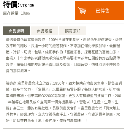
特價:
NT$ 135
已停售
庫存數量
: 10
(包)
商品說明
商品規格
購買須知
嚴選優質花蓮富麗米製作，100%台灣在地食材，新鮮花生經過爆香、炒熟
及不斷的翻炒，長達一小時的嚴謹製作，不添加任何化學添加物，最後輾
壓、冷卻、切塊、包裝，純正手作的「富麗米香」採用花蓮的富麗白米，
由操刀十年米香的老師傅親手炮製及堅持要求生花生仁開始翻炒西點師傅
製作，讓每口都能咬出爆米香口感及香氣，口齒留香，彷彿回到小時候最
愛的那個滋味。
製造商:富里鄉農會成立於西元1950年，致力協助在地農民生產、銷售及訓
練。經多年努力，「富麗米」以優異的品質征服了每個人的味蕾，近年進
軍國際市場，也申請ISO22000等認證，更投入有機轉型的推廣工作，200
1年輔導在地農民成立臺灣第一個有機農業村，營造以「生產、生活、生
態」為三生一體的有機社區，長期與農民合作。富里鄉農會以「與大地友
善共生」經營理念，立志守護花東淨土、守護農民、守護消費者健康，承
諾「給您來自花東土地上最純淨、美好的農情味」！