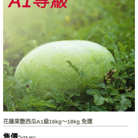
花蓮果艷西瓜A1級16kg～18kg 免運
售價: