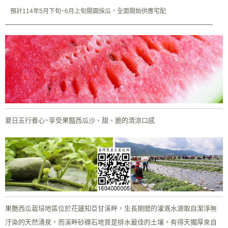
預計114年5月下旬~6月上旬開園採瓜，全面開始供應宅配
夏日五行養心~享受果豔西瓜沙、甜、脆的清涼口感
果艷西瓜栽培地區位於花蓮知亞甘溪畔，生長期間的灌溉水源取自潔淨無
汙染的天然湧泉，而溪畔砂礫石地質是排水最佳的土壤，有得天獨厚來自