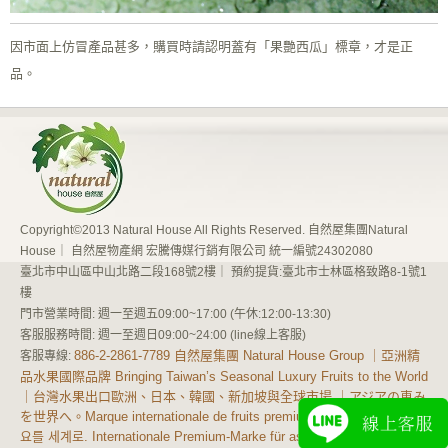
因市面上仿冒產品甚多，購買時請認明蓋有「果艷西瓜」標章，才是正
品。
Copyright©2013 Natural House All Rights Reserved. 自然屋集團Natural
House｜ 自然屋物產網 宏騰傳媒行銷有限公司 統一編號24302080
臺北市中山區中山北路二段168號2樓｜ 預約提貨:臺北市士林區格致路8-1號1
樓
門市營業時間: 週一至週五09:00~17:00 (午休:12:00-13:30)
客服服務時間: 週一至週日09:00~24:00 (line線上客服)
886-2-2861-7789 自然屋集團 Natural House Group ｜亞洲精
客服專線:
品水果國際品牌 Bringing Taiwan’s Seasonal Luxury Fruits to the World
｜台灣水果出口歐洲、日本、韓國、新加坡與全球市場 ｜アジアの恵み
site map
を世界へ。Marque internationale de fruits premium d'Asie 아시아의 풍
요를 세계로. Internationale Premium-Marke für asiatische Früchte