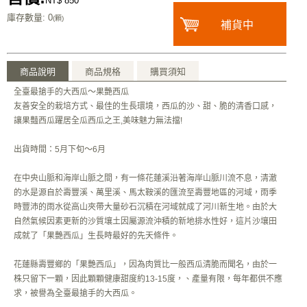
NT$ 850
庫存數量
: 0
(顆)
補貨中
商品說明
商品規格
購買須知
全臺最搶手的大西瓜～果艷西瓜
友善安全的栽培方式、最佳的生長環境，西瓜的沙、甜、脆的清香口感，
讓果豔西瓜躍居全瓜西瓜之王,美味魅力無法擋!
出貨時間：5月下旬～6月
在中央山脈和海岸山脈之間，有一條花蓮溪沿著海岸山脈川流不息，清澈
的水是源自於壽豐溪、萬里溪、馬太鞍溪的匯流至壽豐地區的河域，雨季
時豐沛的雨水從高山夾帶大量砂石沉積在河域就成了河川新生地。由於大
自然氣候因素更新的沙質壤土因屬源流沖積的新地排水性好，這片沙壤田
成就了「果艷西瓜」生長時最好的先天條件。
花蓮縣壽豐鄉的「果艷西瓜」，因為肉質比一般西瓜清脆而聞名，由於一
株只留下一顆，因此顆顆健康甜度約13-15度，、產量有限，每年都供不應
求，被譽為全臺最搶手的大西瓜。