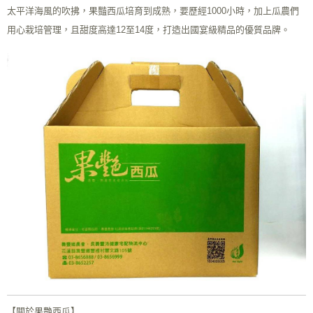
太平洋海風的吹拂，果豔西瓜培育到成熟，要歷經1000小時，加上瓜農們
用心栽培管理，且甜度高達12至14度，打造出國宴級精品的優質品牌。
【關於果艷西瓜】