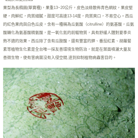
果型為長橢圓(華寶種)，果重13~20公斤，皮色淡綠散佈青色網紋，果皮堅
硬，肉鮮紅，肉質細膩，甜度可高達13-14度，肉質爽口，不易空心。西瓜
的紅色果肉與白色瓜皮，含有一種稱為瓜氨酸（citrulline）的氨基酸，瓜氨
酸轉化為氨基酸精氨酸，是一氧化氮的前驅物質，具有舒緩人體對夏季炎
熱不適的效果‧西瓜除了含有瓜胺酸，還有豐富的鉀、番茄紅素、胡蘿蔔
素等植物生化素是全台唯一採友善環境生物防治，就是在葉面噴灑大量友
善微生物，使有害病菌沒有入侵空間,逹到抑制植物病蟲害目的。