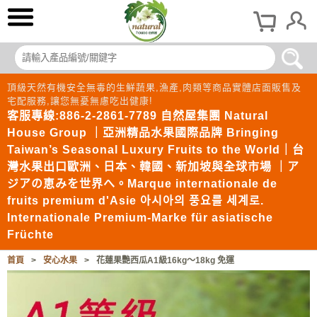
頂級天然有機安全無毒的生鮮蔬果,漁產,肉類等商品實體店面販售及
宅配服務,讓您無憂無慮吃出健康!
客服專線:886-2-2861-7789 自然屋集團 Natural
House Group ｜亞洲精品水果國際品牌 Bringing
Taiwan’s Seasonal Luxury Fruits to the World｜台
灣水果出口歐洲、日本、韓國、新加坡與全球市場 ｜ア
ジアの恵みを世界へ。Marque internationale de
fruits premium d'Asie 아시아의 풍요를 세계로.
Internationale Premium-Marke für asiatische
Früchte
首頁
>
安心水果
>
花蓮果艷西瓜A1級16kg～18kg 免運