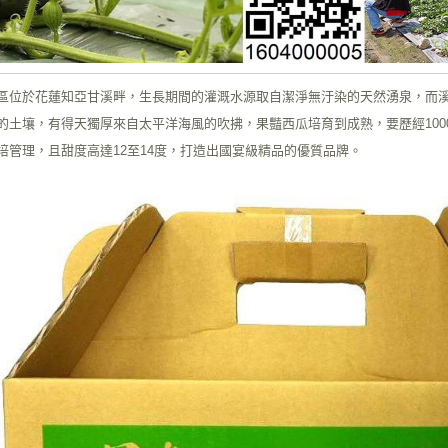
區位於花蓮知亞甘溪畔，生長期間的灌溉水源取自潔淨無汙染的天然湧泉，而
的土壤，有得天獨厚來自太平洋海風的吹拂，果豔西瓜培育到成熟，要歷經100
培管理，且甜度高達12至14度，打造出國宴級精品的優質品牌。