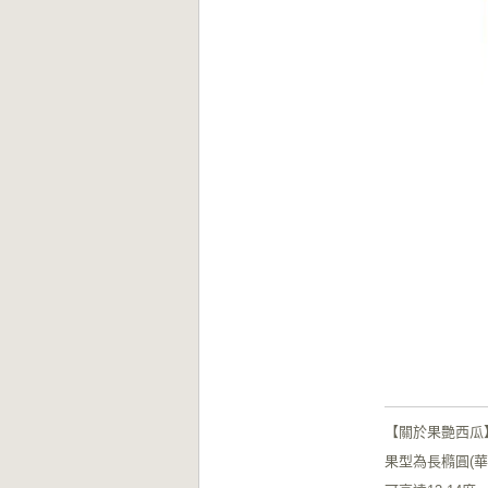
【關於果艷西瓜
果型為長橢圓(