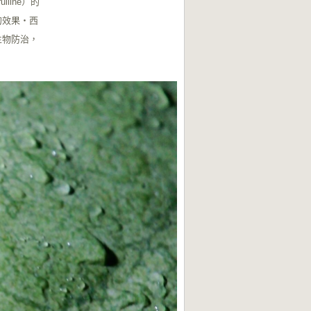
line）的
的效果‧西
生物防治，