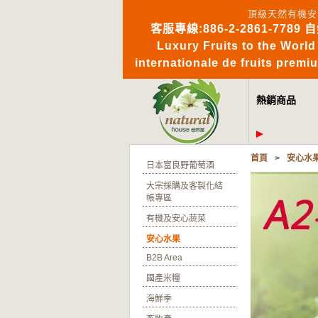
頂級天然有機安
客服專線:886-2-2861-7789 
Luxury Fruits to 
internationale de fruits pre
熱銷商品
首頁
>
安心水
日本富良野葡萄酒
大宗採購及客製化結
帳專區
有機及安心蔬菜
安心水果
B2B Area
國產米糧
海鮮季