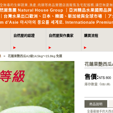
全無毒的生鮮蔬果,漁產,肉類等商品實體店面販售及宅配服務,讓您無
自然屋集團 Natural House Group ｜亞洲精品水果國際品牌 Brin
the World｜台灣水果出口歐洲、日本、韓國、新加坡與全球市場 
mium d'Asie 아시아의 풍요를 세계로. Internationale Premium
自然屋的認證
自然屋契作農家
購買流程
果
>
花蓮果艷西瓜A2級14.5kg～15.9kg 免運
花蓮果艷西瓜A2
售價:
NT$ 800
庫存數量
: 0
(箱/1顆)
商品說明
全臺最搶手的大西