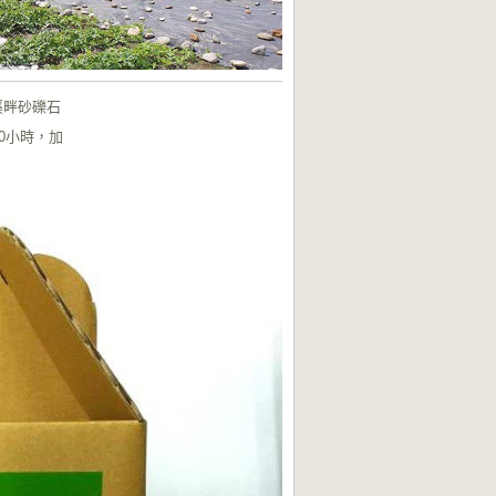
溪畔砂礫石
0小時，加