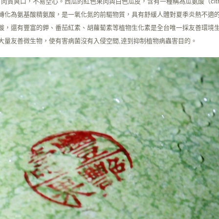
度，肉質爽口，不易空心。西瓜的紅色果肉與白色瓜皮，含有一種稱為瓜氨酸（citrul
轉化為氨基酸精氨酸，是一氧化氮的前驅物質，具有舒緩人體對夏季炎熱不適
酸，還有豐富的鉀、番茄紅素、胡蘿蔔素等植物生化素是全台唯一採友善環境
大量友善微生物，使有害病菌沒有入侵空間,逹到抑制植物病蟲害目的。