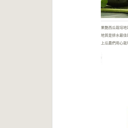
果艷西瓜栽培地
地質是排水最佳
上瓜農們用心栽