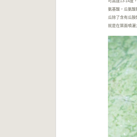
可高達13-14
氨基酸，瓜氨酸
瓜除了含有瓜胺
就是在葉面噴灑