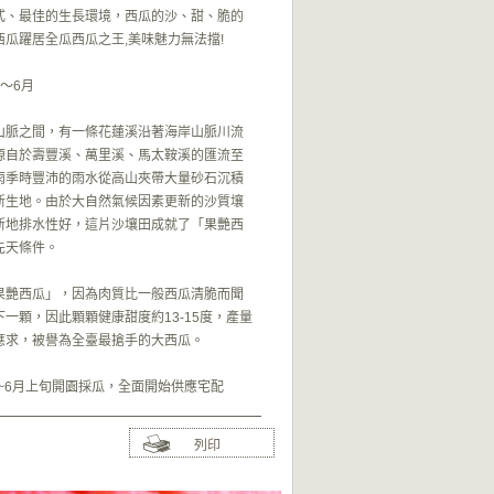
式、最佳的生長環境，西瓜的沙、甜、脆的
瓜躍居全瓜西瓜之王,美味魅力無法擋!
～6月
山脈之間，有一條花蓮溪沿著海岸山脈川流
源自於壽豐溪、萬里溪、馬太鞍溪的匯流至
雨季時豐沛的雨水從高山夾帶大量砂石沉積
新生地。由於大自然氣候因素更新的沙質壤
新地排水性好，這片沙壤田成就了「果艷西
先天條件。
果艷西瓜」，因為肉質比一般西瓜清脆而聞
一顆，因此顆顆健康甜度約13-15度，產量
應求，被譽為全臺最搶手的大西瓜。
旬~6月上旬開園採瓜，全面開始供應宅配
列印