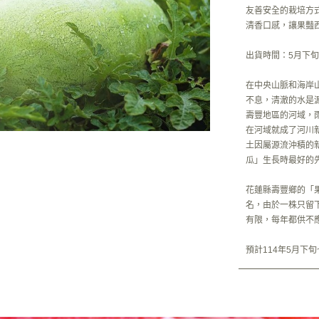
友善安全的栽培方
清香口感，讓果豔西
出貨時間：5月下旬
在中央山脈和海岸
不息，清澈的水是
壽豐地區的河域，
在河域就成了河川
土因屬源流沖積的
瓜」生長時最好的
花蓮縣壽豐鄉的「
名，由於一株只留下
有限，每年都供不
預計114年5月下