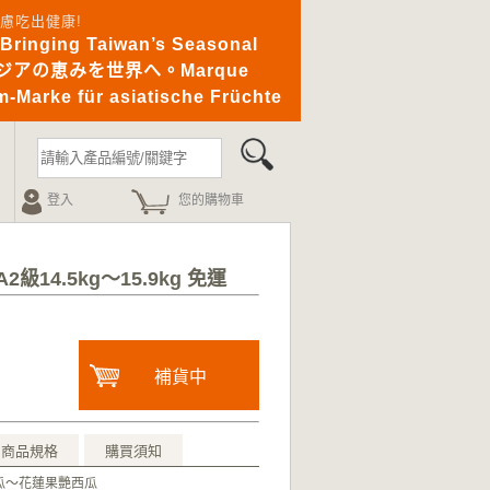
憂無慮吃出健康!
ging Taiwan’s Seasonal
｜アジアの恵みを世界へ。Marque
-Marke für asiatische Früchte
登入
您的購物車
級14.5kg～15.9kg 免運
補貨中
商品規格
購買須知
瓜～花蓮果艷西瓜