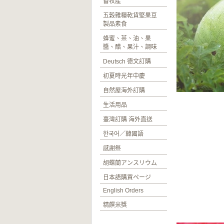
畜牧產
五穀雜糧乾貨堅果豆
製品素食
蜂蜜、茶、油、果
醬、醋、果汁、調味
Deutsch 德文訂購
初夏時光年中慶
自然屋海外訂購
生活用品
臺灣訂購 海外直送
한국어／韓國語
感謝祭
胡蝶蘭アンスリウム
日本語購買ページ
English Orders
精饌米獎