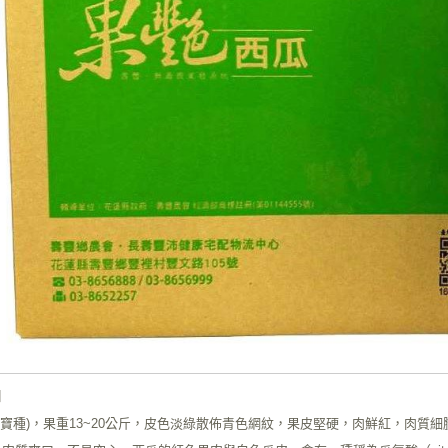
】
華寶種)，果重13~20公斤，皮色淡綠散佈青色網紋，果皮堅硬，肉鮮紅，肉質細