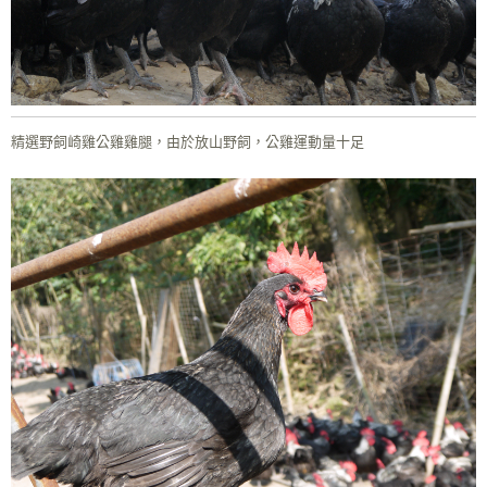
精選野飼崎雞公雞雞腿，由於放山野飼，公雞運動量十足