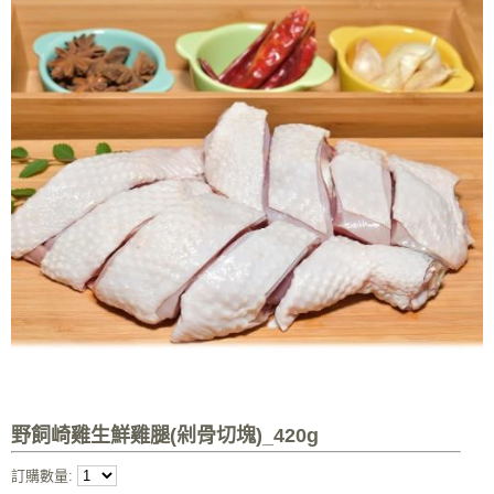
野飼崎雞生鮮雞腿(剁骨切塊)_420g
訂購數量: