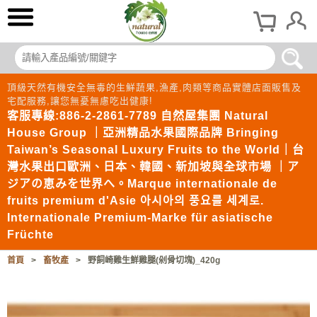
頂級天然有機安全無毒的生鮮蔬果,漁產,肉類等商品實體店面販售及
宅配服務,讓您無憂無慮吃出健康!
客服專線:886-2-2861-7789 自然屋集團 Natural
House Group ｜亞洲精品水果國際品牌 Bringing
Taiwan’s Seasonal Luxury Fruits to the World｜台
灣水果出口歐洲、日本、韓國、新加坡與全球市場 ｜ア
ジアの恵みを世界へ。Marque internationale de
fruits premium d'Asie 아시아의 풍요를 세계로.
Internationale Premium-Marke für asiatische
Früchte
首頁
>
畜牧產
>
野飼崎雞生鮮雞腿(剁骨切塊)_420g