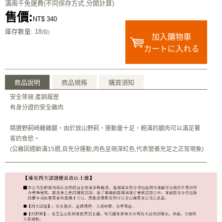
滿兩千免運費(不同保存方式,分開計算)
售價:
NT$ 340
庫存數量
: 18
(包)
加入購物車
カートに入れる
商品說明
商品規格
購買須知
安全等級:產銷履歷
有身分證的安全雞肉
精選野飼崎雞雞腿，由於放山野飼，運動量十足，飽滿的腿肉可以滿足饕
客的食慾。
(公雞因週齡滿15週,且充分運動,肉色呈現深紅色,代表營養充足之正常現象)