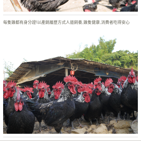
每隻雞都有身分證!以產銷履歷方式人道飼養,雞隻健康,消費者吃得安心