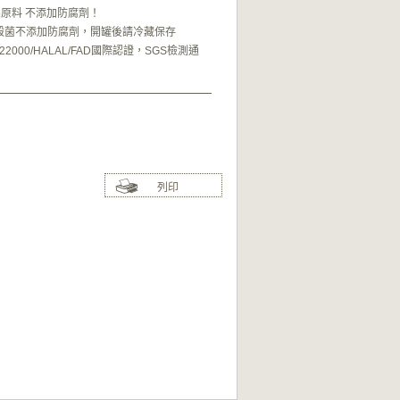
品原料 不添加防腐劑！
殺菌不添加防腐劑，開罐後請冷藏保存
22000/HALAL/FAD國際認證，SGS檢測通
列印