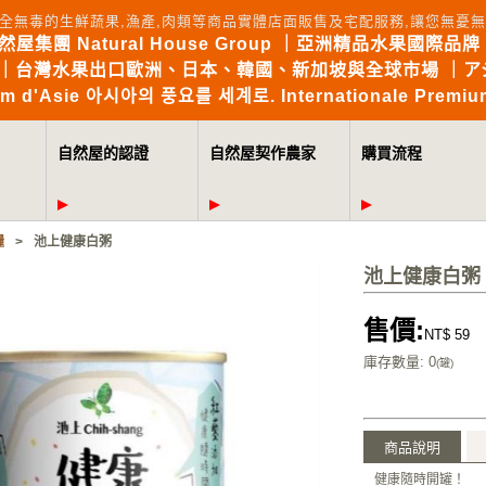
全無毒的生鮮蔬果,漁產,肉類等商品實體店面販售及宅配服務,讓您無
自然屋集團 Natural House Group ｜亞洲精品水果國際品牌 Brin
the World｜台灣水果出口歐洲、日本、韓國、新加坡與全球市場 
mium d'Asie 아시아의 풍요를 세계로. Internationale Premium
自然屋的認證
自然屋契作農家
購買流程
糧
>
池上健康白粥
池上健康白粥
售價:
NT$ 59
庫存數量
: 0
(罐)
商品說明
健康隨時開罐！