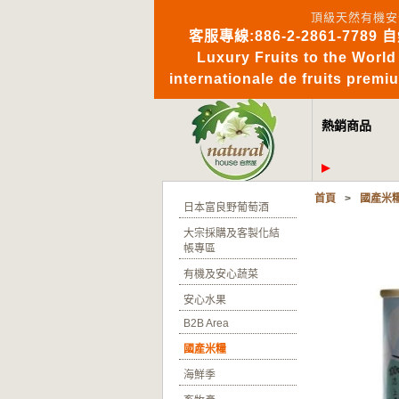
頂級天然有機安
客服專線:886-2-2861-7789 
Luxury Fruits to 
internationale de fruits pre
熱銷商品
首頁
>
國產米
日本富良野葡萄酒
大宗採購及客製化結
帳專區
有機及安心蔬菜
安心水果
B2B Area
國產米糧
海鮮季