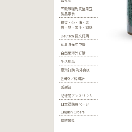
畜牧產
五穀雜糧乾貨堅果豆
製品素食
蜂蜜、茶、油、果
醬、醋、果汁、調味
Deutsch 德文訂購
初夏時光年中慶
自然屋海外訂購
生活用品
臺灣訂購 海外直送
한국어／韓國語
感謝祭
胡蝶蘭アンスリウム
日本語購買ページ
English Orders
精饌米獎