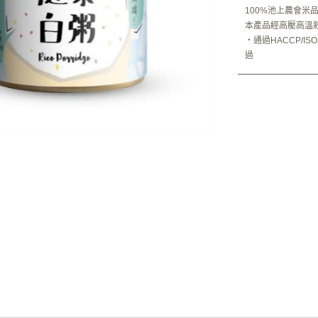
100%池上農會米
本產品經高壓高溫
‧通過HACCP/ISO
過