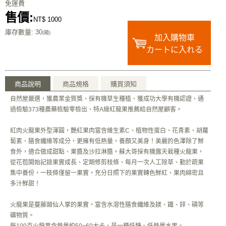
免運費
售價:
NT$ 1000
庫存數量
: 30
(箱)
加入購物車
カートに入れる
商品說明
商品規格
購買須知
自然屋嚴選，獲農業金質獎、採有機草生種植、獲成功大學有機認證、通
過檢驗373種農藥檢驗零檢出、特A級紅龍果推薦給自然屋顧客。
紅肉火龍果外型渾圓，艷紅果肉富含維生素C、植物性蛋白、花青素、胡蘿
蔔素、膳食纖維等成分，更擁有低熱量，養顏又美身！美麗的色澤除了鮮
食外，適合做成甜點、果醬及沙拉淋醬。蘇大哥採有機露天栽種火龍果，
從花苞開始記錄果實成長、定期修剪枝條、每月一次人工除草、勤於疏果
集中養份，一枝條僅留一果實，充分日照下的果實轉色鮮紅、果肉綿密且
多汁鮮甜！
火龍果是蔓藤類仙人掌的果實，富含水溶性膳食纖維及鎂、鐵、鋅、磷等
礦物質。