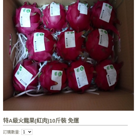
特A級火龍果(紅肉)10斤裝 免運
訂購數量: