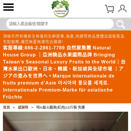
頂級天然有機安全無毒的生鮮蔬果,漁產,肉類等商品實體店面販售及
宅配服務,讓您無憂無慮吃出健康!
客服專線:886-2-2861-7789 自然屋集團 Natural
House Group ｜亞洲精品水果國際品牌 Bringing
Taiwan’s Seasonal Luxury Fruits to the World｜台
灣水果出口歐洲、日本、韓國、新加坡與全球市場 ｜ア
ジアの恵みを世界へ。Marque internationale de
fruits premium d'Asie 아시아의 풍요를 세계로.
Internationale Premium-Marke für asiatische
Früchte
首頁
>
感謝祭
>
特A級火龍果(紅肉)10斤裝 免運