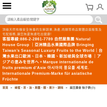
頂級天然有機安全無毒的生鮮蔬果,漁產,肉類等商品實體店面販售及
宅配服務,讓您無憂無慮吃出健康!
客服專線:886-2-2861-7789 自然屋集團 Natural
House Group ｜亞洲精品水果國際品牌 Bringing
Taiwan’s Seasonal Luxury Fruits to the World｜台
灣水果出口歐洲、日本、韓國、新加坡與全球市場 ｜ア
ジアの恵みを世界へ。Marque internationale de
fruits premium d'Asie 아시아의 풍요를 세계로.
Internationale Premium-Marke für asiatische
Früchte
首頁
>
蜂蜜、茶、油、果醬、醋、果汁、調味
>
麻豆農會 柚子蔘(小)