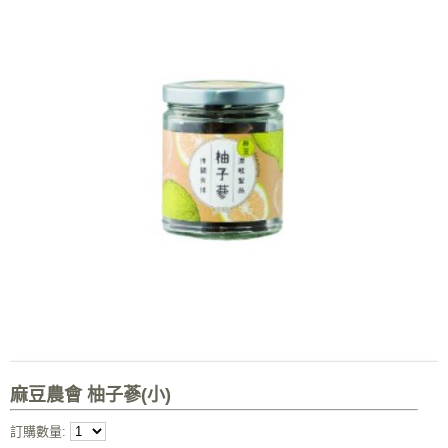
麻豆農會 柚子蔘(小)
訂購數量: