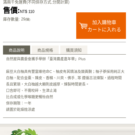
滿兩千免運費(不同保存方式,分開計算)
售價:
NT$ 110
庫存數量
: 29
(罐)
加入購物車
カートに入れる
商品說明
商品規格
購買須知
自然屋與農委會攜手舉辦「臺灣農產嘉年華」Plus
麻豆大白柚具有豐富維他命C、柚皮有其精油及類黃酮；柚子蔘採用純正大
白柚，配合金棗、陳皮、香櫞、川貝、佛手...等 遵循古法煉製，過程時間
長且繁瑣，大白柚越大顆則皮越厚，煉製時間更長。
口含即可、不需咬碎、生津止渴
比合成或化學喉糖更暢怡自然
保存期限：一年
請置於乾燥陰涼處