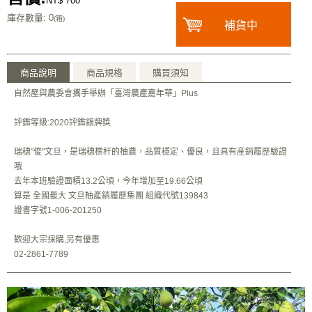
NT$ 700
庫存數量
: 0
(箱)
補貨中
商品說明
商品規格
購買須知
自然屋與農委會攜手舉辦「臺灣農產嘉年華」Plus
評鑑等級:2020評鑑銀牌獎
瑞穗"俊"文旦，是瑞穗標杆的柚農，品質穩定、優良，且具有産銷履歷驗證
哦
去年本班驗證面積13.2公頃，今年增加至19.66公頃
算是 全國最大 文旦柚產銷履歷集團 組織代號139843
證書字號1-006-201250
歡迎大宗採購,另有優惠
02-2861-7789