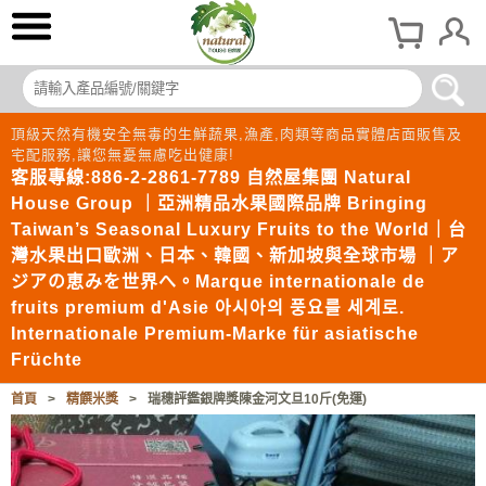
頂級天然有機安全無毒的生鮮蔬果,漁產,肉類等商品實體店面販售及
宅配服務,讓您無憂無慮吃出健康!
客服專線:886-2-2861-7789 自然屋集團 Natural
House Group ｜亞洲精品水果國際品牌 Bringing
Taiwan’s Seasonal Luxury Fruits to the World｜台
灣水果出口歐洲、日本、韓國、新加坡與全球市場 ｜ア
ジアの恵みを世界へ。Marque internationale de
fruits premium d'Asie 아시아의 풍요를 세계로.
Internationale Premium-Marke für asiatische
Früchte
首頁
>
精饌米獎
>
瑞穗評鑑銀牌獎陳金河文旦10斤(免運)