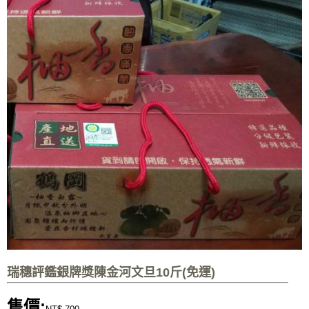
瑞穗評鑑銀牌獎陳金河文旦10斤(免運)
售價: