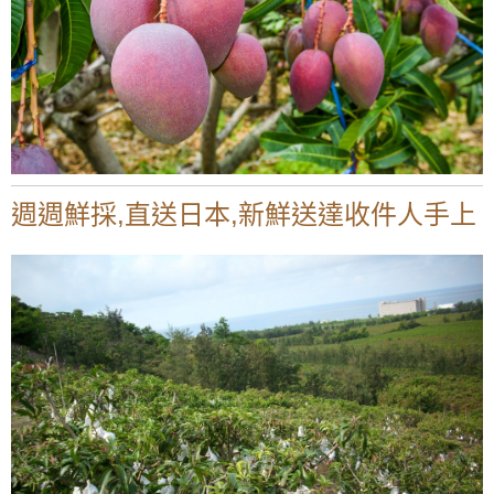
週週鮮採,直送日本,新鮮送達收件人手上