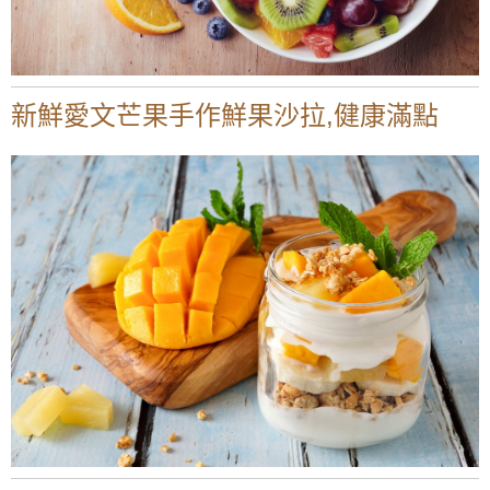
新鮮愛文芒果手作鮮果沙拉,健康滿點