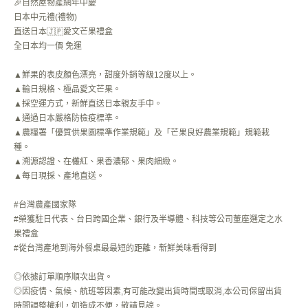
🎉自然屋物產網年中慶
日本中元禮(禮物)
直送日本🇯🇵愛文芒果禮盒
全日本均一價 免運
▲鮮果的表皮顏色漂亮，甜度外銷等級12度以上。
▲輸日規格、極品愛文芒果。
▲採空運方式，新鮮直送日本親友手中。
▲通過日本嚴格防檢疫標準。
▲農糧署「優質供果園標準作業規範」及「芒果良好農業規範」規範栽
種。
▲溯源認證、在欉紅、果香濃郁、果肉細緻。
▲每日現採、產地直送。
#台灣農產國家隊
#榮獲駐日代表、台日跨國企業、銀行及半導體、科技等公司董座選定之水
果禮盒
#從台灣產地到海外餐桌最最短的距離，新鮮美味看得到
◎依據訂單順序順次出貨。
◎因疫情、氣候、航班等因素,有可能改變出貨時間或取消,本公司保留出貨
時間調整權利，如造成不便，敬請見諒。