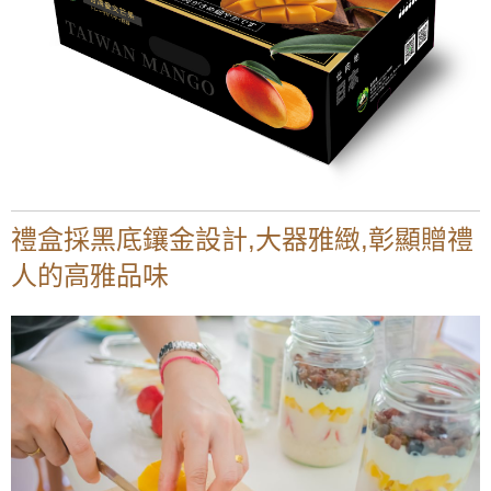
禮盒採黑底鑲金設計,大器雅緻,彰顯贈禮
人的高雅品味