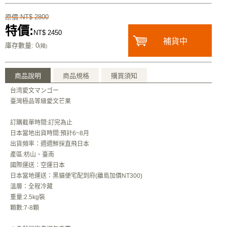
原價:NT$ 2800
特價:
NT$ 2450
補貨中
庫存數量
: 0
(箱)
商品說明
商品規格
購買須知
台湾愛文マンゴー
臺灣極品等級愛文芒果
訂購截單時間:訂完為止
日本當地出貨時間:預計6~8月
出貨頻率：週週鮮採直飛日本
產區:枋山、臺南
國際運送：空運日本
日本當地運送：黑貓便宅配到府(離島加價NT300)
溫層：全程冷藏
重量:2.5kg裝
顆數:7-8顆