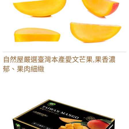
自然屋嚴選臺灣本產愛文芒果,果香濃
郁、果肉細緻