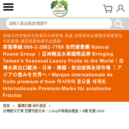
頂級天然有機安全無毒的生鮮蔬果,漁產,肉類等商品實體店面販售及
宅配服務,讓您無憂無慮吃出健康!
客服專線:886-2-2861-7789 自然屋集團 Natural
House Group ｜亞洲精品水果國際品牌 Bringing
Taiwan’s Seasonal Luxury Fruits to the World｜台
灣水果出口歐洲、日本、韓國、新加坡與全球市場 ｜ア
ジアの恵みを世界へ。Marque internationale de
fruits premium d'Asie 아시아의 풍요를 세계로.
Internationale Premium-Marke für asiatische
Früchte
首頁
>
臺灣訂購 海外直送
>
台灣愛文芒果 空運宅配日本｜2.5kg中果極品禮盒 7-8顆 免運 2026