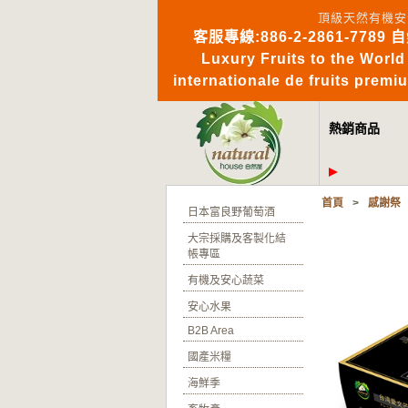
頂級天然有機安
客服專線:886-2-2861-7789 
Luxury Fruits to 
internationale de fruits pre
熱銷商品
首頁
>
感謝祭
日本富良野葡萄酒
大宗採購及客製化結
帳專區
有機及安心蔬菜
安心水果
B2B Area
國產米糧
海鮮季