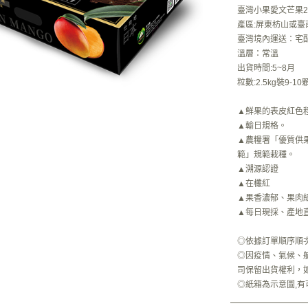
臺灣小果愛文芒果2.
產區:屏東枋山或臺
臺灣境內運送：宅
溫層：常溫
出貨時間:5~8月
粒數:2.5kg裝9-1
▲鮮果的表皮紅色程
▲輸日規格。
▲農糧署「優質供
範」規範栽種。
▲溯源認證
▲在欉紅
▲果香濃郁、果肉
▲每日現採、產地
◎依據訂單順序順
◎因疫情、氣候、航
司保留出貨權利，
◎紙箱為示意圖,