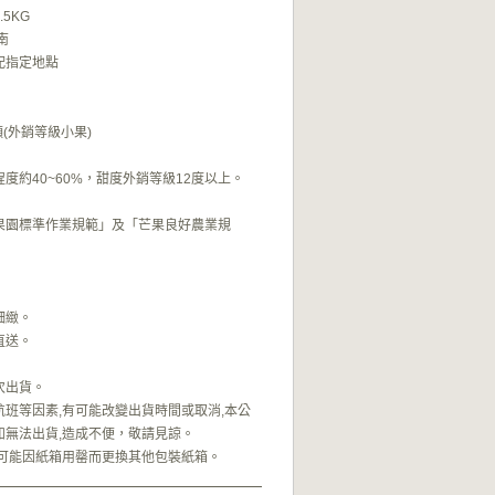
5KG
南
配指定地點
0顆(外銷等級小果)
度約40~60%，甜度外銷等級12度以上。
果園標準作業規範」及「芒果良好農業規
細緻。
直送。
次出貨。
班等因素,有可能改變出貨時間或取消,本公
如無法出貨,造成不便，敬請見諒。
有可能因紙箱用罄而更換其他包裝紙箱。