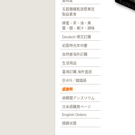
畜牧產
五穀雜糧乾貨堅果豆
製品素食
蜂蜜、茶、油、果
醬、醋、果汁、調味
Deutsch 德文訂購
初夏時光年中慶
自然屋海外訂購
生活用品
臺灣訂購 海外直送
한국어／韓國語
感謝祭
胡蝶蘭アンスリウム
日本語購買ページ
English Orders
精饌米獎