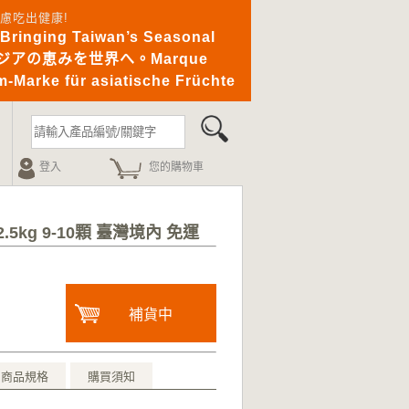
憂無慮吃出健康!
ging Taiwan’s Seasonal
｜アジアの恵みを世界へ。Marque
-Marke für asiatische Früchte
登入
您的購物車
5kg 9-10顆 臺灣境內 免運
補貨中
商品規格
購買須知