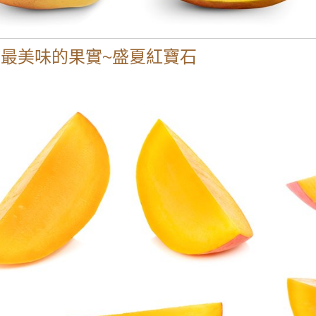
最美味的果實~盛夏紅寶石