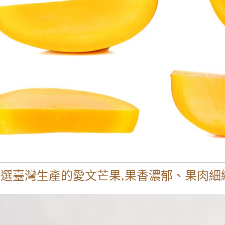
選臺灣生產的愛文芒果,果香濃郁、果肉細