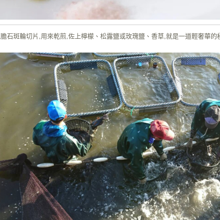
的龍膽石斑輪切片,用來乾煎,佐上檸檬、松露鹽或玫瑰鹽、香草,就是一道輕奢華的