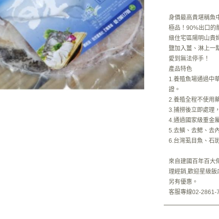
身價最高貴堪稱魚
極品！90%出口
級住宅區陽明山貴
鹽加入薑、淋上一
愛到無法停手！
產品特色
1.養殖魚場通過
證。
2.養殖全程不使用
3.捕撈後立即處理
4.通過國家級重金
5.去鱗、去鰓、去
6.台灣虱目魚、
來自建國百年百大
理經銷,歡迎星級飯
另有優惠。
客服專線02-2861-7