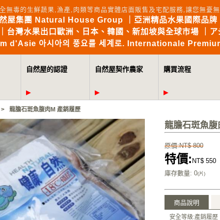
全無毒的生鮮蔬果,漁產,肉類等商品實體店面販售及宅配服務,讓您無
自然屋集團 Natural House Group ｜亞洲精品水果國際品牌 Brin
the World｜台灣水果出口歐洲、日本、韓國、新加坡與全球市場 
mium d'Asie 아시아의 풍요를 세계로. Internationale Premium
自然屋的認證
自然屋契作農家
購買流程
>
龍膽石斑魚腹肉M 產銷履歷
龍膽石斑魚腹
原價:NT$ 800
特價:
NT$ 550
庫存數量
: 0
(片)
商品說明
安全等級:產銷履歷