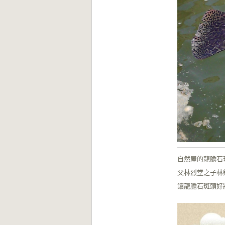
自然屋的龍膽石
父林烈堂之子林
讓龍膽石斑頭好