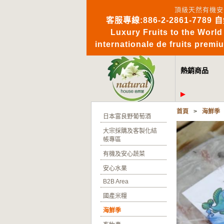
頂級天然有機安
客服專線:886-2-2861-7789 
Luxury Fruits to 
internationale de fruits pre
熱銷商品
首頁
>
海鮮季
日本富良野葡萄酒
大宗採購及客製化結
帳專區
有機及安心蔬菜
安心水果
B2B Area
國產米糧
海鮮季