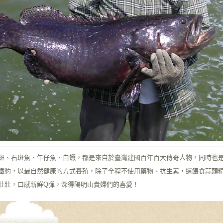
斑、石斑魚、午仔魚、白蝦，都是來自於臺灣建國百年百大傳奇人物，同時也
鐵豹，以最自然健康的方式養殖，除了全程不使用藥物、抗生素，還餵食蒜頭
壯壯，口感新鮮Q彈，深得陽明山貴婦們的喜愛！