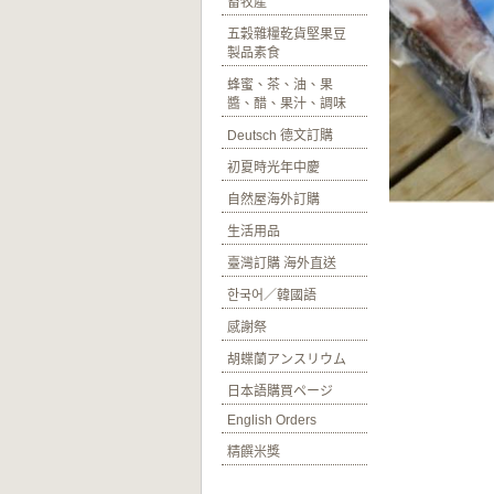
畜牧產
五穀雜糧乾貨堅果豆
製品素食
蜂蜜、茶、油、果
醬、醋、果汁、調味
Deutsch 德文訂購
初夏時光年中慶
自然屋海外訂購
生活用品
臺灣訂購 海外直送
한국어／韓國語
感謝祭
胡蝶蘭アンスリウム
日本語購買ページ
English Orders
精饌米獎