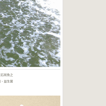
是石斑魚之
精、益生菌