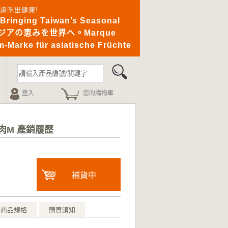
憂無慮吃出健康!
ging Taiwan’s Seasonal
｜アジアの恵みを世界へ。Marque
-Marke für asiatische Früchte
登入
您的購物車
肉M 產銷履歷
補貨中
商品規格
購買須知