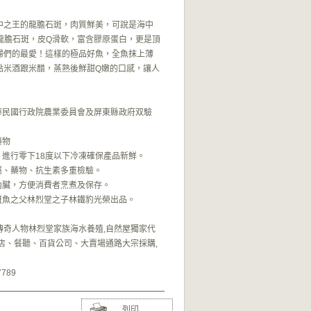
中之王的龍膽石斑，肉質鮮美，可說是海中
的龍膽石斑，皮Q滑軟，富含膠原蛋白，更是頂
婦們的最愛！這樣的極品好魚，全魚抹上薄
點米酒跟米醋，蒸熟後鮮甜Q嫩的口感，讓人
中華民國行政院農業委員會及屏東縣政府双驗
藥物
，進行零下18度以下冷凍確保產品新鮮。
屬、藥物、抗生素多重檢驗。
內臟，方便消費者烹煮及保存。
石斑魚之父林烈堂之子林鐵豹光榮出品。
傳奇人物林烈堂家族海水養殖,自然屋獨家代
店、餐聽、百貨公司、大賣場通路大宗採購,
789
列印