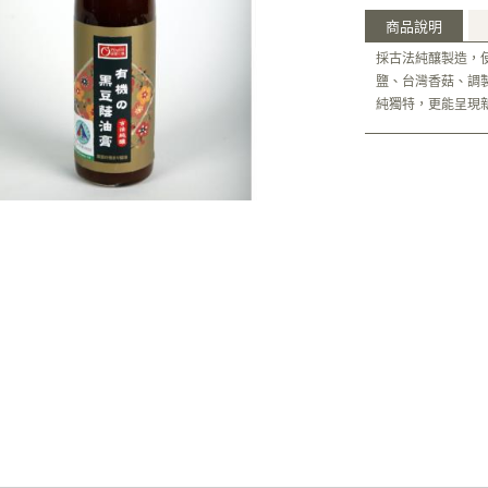
商品說明
採古法純釀製造，
鹽、台灣香菇、調
純獨特，更能呈現