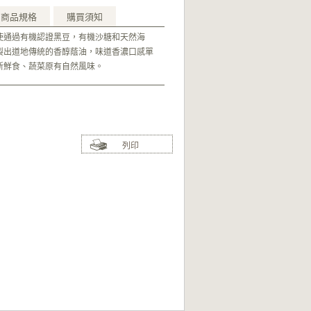
商品規格
購買須知
使通過有機認證黑豆，有機沙糖和天然海
製出道地傳統的香醇蔭油，味道香濃口感單
新鮮食、蔬菜原有自然風味。
列印