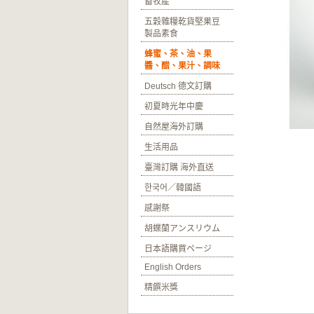
畜牧產
五穀雜糧乾貨堅果豆
製品素食
蜂蜜、茶、油、果
醬、醋、果汁、調味
Deutsch 德文訂購
初夏時光年中慶
自然屋海外訂購
生活用品
臺灣訂購 海外直送
한국어／韓國語
感謝祭
胡蝶蘭アンスリウム
日本語購買ページ
English Orders
精饌米獎