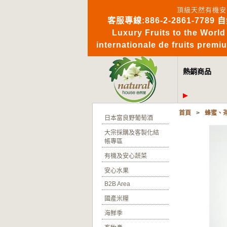
頂級天然有機安
客服專線:886-2-2861-7789 
Luxury Fruits to 
internationale de fruits pre
熱銷商品
首頁
>
蜂蜜、
日本富良野葡萄酒
大宗採購及客製化結
帳專區
有機及安心蔬菜
安心水果
B2B Area
國產米糧
海鮮季