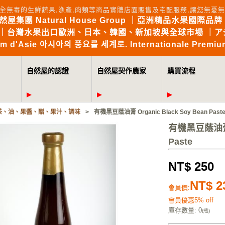
全無毒的生鮮蔬果,漁產,肉類等商品實體店面販售及宅配服務,讓您無
自然屋集團 Natural House Group ｜亞洲精品水果國際品牌 Brin
the World｜台灣水果出口歐洲、日本、韓國、新加坡與全球市場 
mium d'Asie 아시아의 풍요를 세계로. Internationale Premium
自然屋的認證
自然屋契作農家
購買流程
茶、油、果醬、醋、果汁、調味
>
有機黑豆蔭油膏 Organic Black Soy Bean Past
有機黑豆蔭油膏 Or
Paste
NT$ 250
NT$ 2
會員價:
會員優惠5% off
庫存數量
: 0
(瓶)