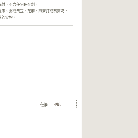
輻射、不含任何保存劑。
糧飯、粥或黃豆、芝麻、燕麥打成蕎麥奶，
味的食物。
列印