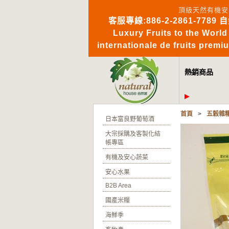
頂級天然有機安
客服專線:886-2-2861-7789 
Luxury Fruits to 
internationale de fruits pre
熱銷商品
首頁
>
五穀雜
日本富良野葡萄酒
大宗採購及客製化結
帳專區
有機及安心蔬菜
安心水果
B2B Area
國產米糧
海鮮季