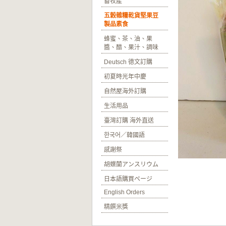
畜牧產
五穀雜糧乾貨堅果豆
製品素食
蜂蜜、茶、油、果
醬、醋、果汁、調味
Deutsch 德文訂購
初夏時光年中慶
自然屋海外訂購
生活用品
臺灣訂購 海外直送
한국어／韓國語
感謝祭
胡蝶蘭アンスリウム
日本語購買ページ
English Orders
精饌米獎