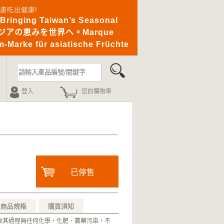
憂無慮吃出健康!
ging Taiwan’s Seasonal
｜アジアの恵みを世界へ。Marque
-Marke für asiatische Früchte
登入
您的購物車
已停售
商品規格
購買須知
收其過程無任何化學、化肥、農藥污染，不