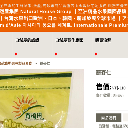
全無毒的生鮮蔬果,漁產,肉類等商品實體店面販售及宅配服務,讓您無
自然屋集團 Natural House Group ｜亞洲精品水果國際品牌 Brin
the World｜台灣水果出口歐洲、日本、韓國、新加坡與全球市場 
mium d'Asie 아시아의 풍요를 세계로. Internationale Premium
自然屋的認證
自然屋契作農家
購買流程
糧乾貨堅果豆製品素食
>
蕎麥仁
蕎麥仁
售價:
NT$ 110
庫存數量
: 0
(455g)
商品說明
從選種、種植至採