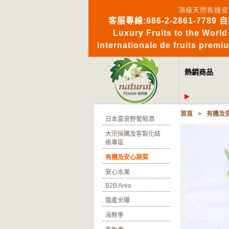
頂級天然有機安
客服專線:886-2-2861-7789 
Luxury Fruits to 
internationale de fruits pre
熱銷商品
首頁
>
有機及
日本富良野葡萄酒
大宗採購及客製化結
帳專區
有機及安心蔬菜
安心水果
B2B Area
國產米糧
海鮮季