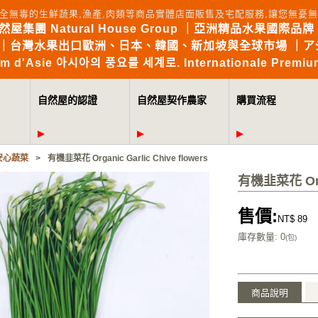
全無毒的生鮮蔬果,漁產,肉類等商品實體店面販售及宅配服務,讓您無
自然屋集團 Natural House Group ｜亞洲精品水果國際品牌 Brin
the World｜台灣水果出口歐洲、日本、韓國、新加坡與全球市場 
mium d'Asie 아시아의 풍요를 세계로. Internationale Premium
自然屋的認證
自然屋契作農家
購買流程
安心蔬菜
>
有機韭菜花 Organic Garlic Chive flowers
有機韭菜花 Organ
售價:
NT$ 89
庫存數量
: 0
(包)
商品說明