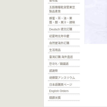
畜牧產
五穀雜糧乾貨堅果豆
製品素食
蜂蜜、茶、油、果
醬、醋、果汁、調味
Deutsch 德文訂購
初夏時光年中慶
自然屋海外訂購
生活用品
臺灣訂購 海外直送
한국어／韓國語
感謝祭
胡蝶蘭アンスリウム
日本語購買ページ
English Orders
精饌米獎