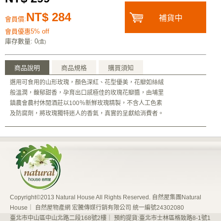
NT$ 284
補貨中
會員價:
會員優惠5% off
庫存數量
: 0
(盒)
商品說明
商品規格
購買須知
選用可食用的山形玫瑰，顏色深紅、花型優美，花瓣如絲絨
般溫潤，馥郁甜香，孕育出口感極佳的玫瑰花瓣醬，由埔里
鎮農會農村休閒酒莊以100％新鮮玫瑰精製，不含人工色素
及防腐劑，將玫瑰獨特迷人的香氣，真實的呈獻給消費者。
Copyright©2013 Natural House All Rights Reserved. 自然屋集團Natural
House｜ 自然屋物產網 宏騰傳媒行銷有限公司 統一編號24302080
臺北市中山區中山北路二段168號2樓｜ 預約提貨:臺北市士林區格致路8-1號1