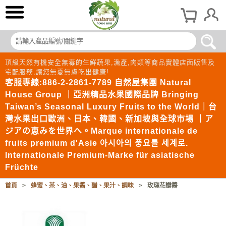
頂級天然有機安全無毒的生鮮蔬果,漁產,肉類等商品實體店面販售及
宅配服務,讓您無憂無慮吃出健康!
客服專線:886-2-2861-7789 自然屋集團 Natural
House Group ｜亞洲精品水果國際品牌 Bringing
Taiwan’s Seasonal Luxury Fruits to the World｜台
灣水果出口歐洲、日本、韓國、新加坡與全球市場 ｜ア
ジアの恵みを世界へ。Marque internationale de
fruits premium d'Asie 아시아의 풍요를 세계로.
Internationale Premium-Marke für asiatische
Früchte
首頁
>
蜂蜜、茶、油、果醬、醋、果汁、調味
>
玫瑰花瓣醬