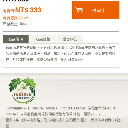
NT$ 333
補貨中
會員價:
會員優惠5% off
庫存數量
: 0
(罐)
商品說明
商品規格
購買須知
台南西港有名的胡麻，不只可以榨油還可以製作香醇美味的芝麻醬。由老
師傅精選西港芝麻洗淨、曬乾、烘焙、研磨而成的芝麻醬，不管是塗抹麵
包、拌麵或拌沙拉，風味香醇美味，令人回味無窮。
Copyright©2013 Natural House All Rights Reserved. 自然屋集團Natural
House｜ 自然屋物產網 宏騰傳媒行銷有限公司 統一編號24302080
臺北市中山區中山北路二段168號2樓｜ 預約提貨:臺北市士林區格致路8-1號1
樓