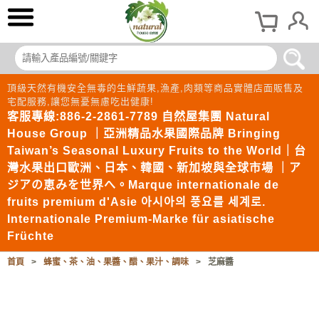
頂級天然有機安全無毒的生鮮蔬果,漁產,肉類等商品實體店面販售及
宅配服務,讓您無憂無慮吃出健康!
客服專線:886-2-2861-7789 自然屋集團 Natural
House Group ｜亞洲精品水果國際品牌 Bringing
Taiwan’s Seasonal Luxury Fruits to the World｜台
灣水果出口歐洲、日本、韓國、新加坡與全球市場 ｜ア
ジアの恵みを世界へ。Marque internationale de
fruits premium d'Asie 아시아의 풍요를 세계로.
Internationale Premium-Marke für asiatische
Früchte
首頁
>
蜂蜜、茶、油、果醬、醋、果汁、調味
>
芝麻醬