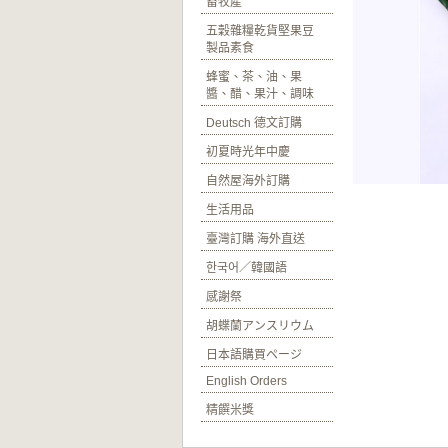
畜牧產
五穀雜糧乾貨堅果豆
製品素食
蜂蜜、茶、油、果
醬、醋、果汁、調味
Deutsch 德文訂購
初夏時光年中慶
自然屋海外訂購
生活用品
臺灣訂購 海外直送
한국어／韓國語
感謝祭
胡蝶蘭アンスリウム
日本語購買ページ
English Orders
精饌米獎