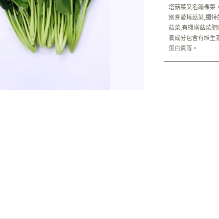
塔菇菜又名蹋棵菜
別喜愛塔菇菜,獨特
菇菜,有機塔菇菜
養成分包含有維生素
蛋白質等。