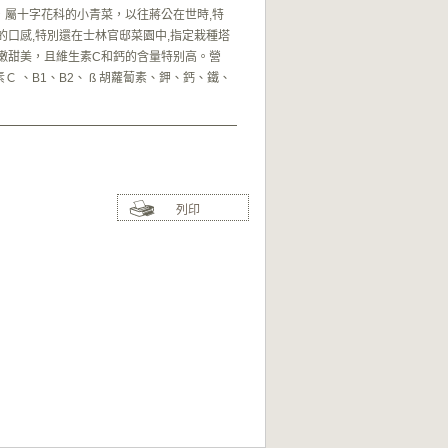
，屬十字花科的小青菜，以往蔣公在世時,特
的口感,特別還在士林官邸菜園中,指定栽種塔
肥嫩甜美，且維生素C和鈣的含量特别高。營
Ｃ 、B1、B2、 ß 胡蘿蔔素、鉀、鈣、鐵、
列印