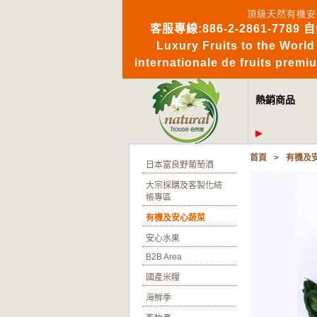
頂級天然有機安
客服專線:886-2-2861-7789 
Luxury Fruits to 
internationale de fruits pre
熱銷商品
首頁
>
有機及
日本富良野葡萄酒
大宗採購及客製化結
帳專區
有機及安心蔬菜
安心水果
B2B Area
國產米糧
海鮮季