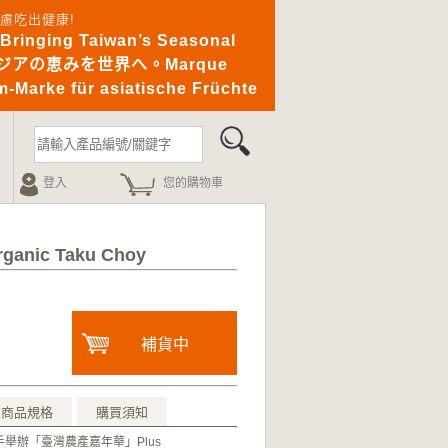
憂無慮吃出健康!
ging Taiwan’s Seasonal
｜アジアの恵みを世界へ。Marque
-Marke für asiatische Früchte
登入
您的購物車
nic Taku Choy
補貨中
商品規格
購買須知
舉辦「臺灣農產嘉年華」Plus