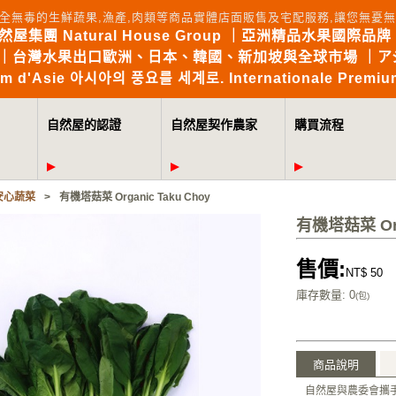
全無毒的生鮮蔬果,漁產,肉類等商品實體店面販售及宅配服務,讓您無
自然屋集團 Natural House Group ｜亞洲精品水果國際品牌 Brin
the World｜台灣水果出口歐洲、日本、韓國、新加坡與全球市場 
mium d'Asie 아시아의 풍요를 세계로. Internationale Premium
自然屋的認證
自然屋契作農家
購買流程
安心蔬菜
>
有機塔菇菜 Organic Taku Choy
有機塔菇菜 Orga
售價:
NT$ 50
庫存數量
: 0
(包)
商品說明
自然屋與農委會攜手