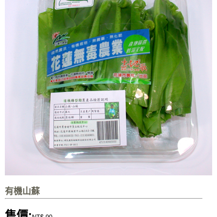
有機山蘇
售價: