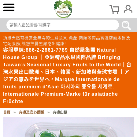
頂級天然有機安全無毒的生鮮蔬果,漁產,肉類等商品實體店面販售及
宅配服務,讓您無憂無慮吃出健康!
客服專線:886-2-2861-7789 自然屋集團 Natural
House Group ｜亞洲精品水果國際品牌 Bringing
Taiwan’s Seasonal Luxury Fruits to the World｜台
灣水果出口歐洲、日本、韓國、新加坡與全球市場 ｜ア
ジアの恵みを世界へ。Marque internationale de
fruits premium d'Asie 아시아의 풍요를 세계로.
Internationale Premium-Marke für asiatische
Früchte
首頁
>
有機及安心蔬菜
>
有機山蘇