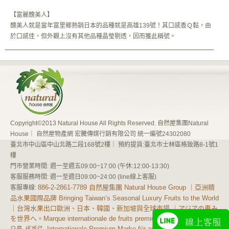
【富麗醜美人】
醜美人就是當年富里鄉熱銷日本的品種就是高雄139號！其口感香Ｑ黏，由
於口感佳，但外觀上沒有其他品種晶瑩剔透，因而獲此稱號。
Copyright©2013 Natural House All Rights Reserved. 自然屋集團Natural
House｜ 自然屋物產網 宏騰傳媒行銷有限公司 統一編號24302080
臺北市中山區中山北路二段168號2樓｜ 預約提貨:臺北市士林區格致路8-1號1
樓
門市營業時間: 週一至週五09:00~17:00 (午休:12:00-13:30)
客服服務時間: 週一至週日09:00~24:00 (line線上客服)
886-2-2861-7789 自然屋集團 Natural House Group ｜亞洲精
客服專線:
品水果國際品牌 Bringing Taiwan’s Seasonal Luxury Fruits to the World
｜台灣水果出口歐洲、日本、韓國、新加坡與全球市場 ｜アジアの恵み
site map
を世界へ。Marque internationale de fruits premium d'Asie 아시아의 풍
요를 세계로. Internationale Premium-Marke für asiatische Früchte