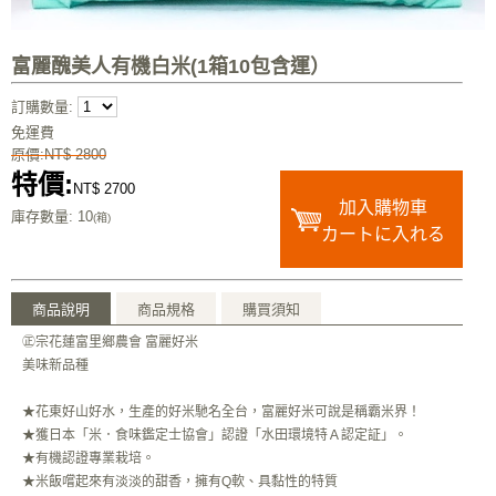
富麗醜美人有機白米(1箱10包含運）
訂購數量:
免運費
原價:NT$ 2800
特價:
NT$ 2700
加入購物車
庫存數量
: 10
(箱)
カートに入れる
商品說明
商品規格
購買須知
㊣宗花蓮富里鄉農會 富麗好米
美味新品種
★花東好山好水，生產的好米馳名全台，富麗好米可說是稱霸米界！
★獲日本「米．食味鑑定士協會」認證「水田環境特Ａ認定証」。
★有機認證專業栽培。
★米飯嚐起來有淡淡的甜香，擁有Q軟、具黏性的特質