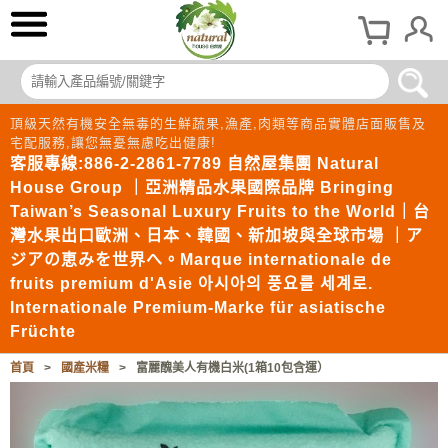
頂級天然有機安全無毒的生鮮蔬果,漁產,肉類等商品實體店面販售及
宅配服務,讓您無憂無慮吃出健康!
客服專線:886-2-2861-7789 自然屋集團 Natural
House Group ｜亞洲精品水果國際品牌 Bringing
Taiwan’s Seasonal Luxury Fruits to the World｜台
灣水果出口歐洲、日本、韓國、新加坡與全球市場 ｜ア
ジアの恵みを世界へ。Marque internationale de
fruits premium d'Asie 아시아의 풍요를 세계로.
Internationale Premium-Marke für asiatische
Früchte
首頁
>
國產米糧
>
富麗醜美人有機白米(1箱10包含運）