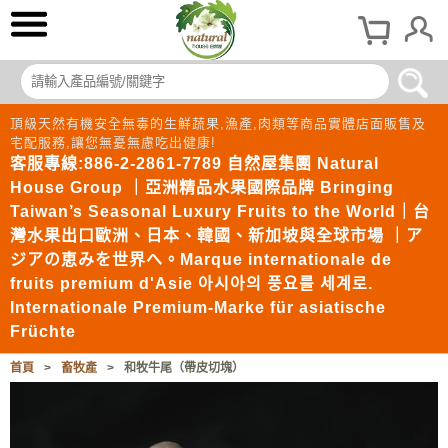
頂級天然有機安全無毒的生鮮蔬果,漁產,肉類等商品實體店面販售及
宅配服務,讓您無憂無慮吃出健康!
客服專線:886-2-2861-7789 自然屋集團 Natural
House Group ｜亞洲精品水果國際品牌 Bringing
Taiwan’s Seasonal Luxury Fruits to the World｜台
灣水果出口歐洲、日本、韓國、新加坡與全球市場 ｜ア
ジアの恵みを世界へ。Marque internationale de
fruits premium d'Asie 아시아의 풍요를 세계로.
Internationale Premium-Marke für asiatische
Früchte
首頁
>
畜牧產
>
和牧牛尾（帶皮切塊）