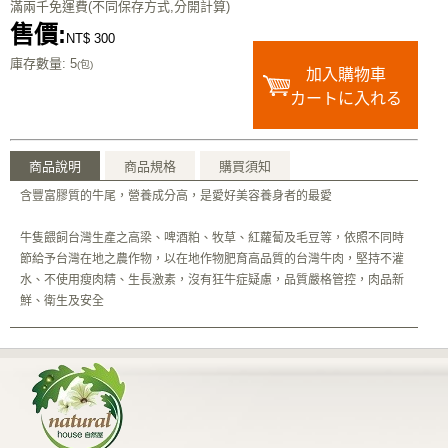
滿兩千免運費(不同保存方式,分開計算)
售價:
NT$ 300
庫存數量
: 5
(包)
加入購物車
カートに入れる
商品說明
商品規格
購買須知
含豐富膠質的牛尾，營養成分高，是愛好美容養身者的最愛
牛隻餵飼台灣生產之高梁、啤酒粕、牧草、紅蘿蔔及毛豆等，依照不同時
節給予台灣在地之農作物，以在地作物肥育高品質的台灣牛肉，堅持不灌
水、不使用瘦肉精、生長激素，沒有狂牛症疑慮，品質嚴格管控，肉品新
鮮、衛生及安全