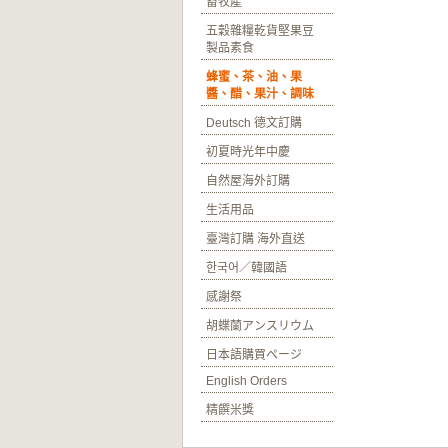
畜牧產
五穀雜糧乾貨堅果豆
製品素食
蜂蜜、茶、油、果
醬、醋、果汁、調味
Deutsch 德文訂購
初夏時光年中慶
自然屋海外訂購
生活用品
臺灣訂購 海外直送
한국어／韓國語
感謝祭
胡蝶蘭アンスリウム
日本語購買ページ
English Orders
精饌米獎