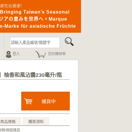
憂無慮吃出健康!
ging Taiwan’s Seasonal
｜アジアの恵みを世界へ。Marque
-Marke für asiatische Früchte
登入
您的購物車
】柚香和風沾醬230毫升/瓶
補貨中
商品規格
購買須知
明/保固資訊