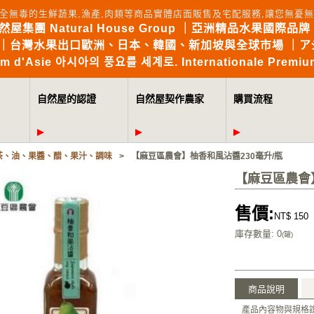
全無毒的生鮮蔬果,漁產,肉類等商品實體店面販售及宅配服務,讓您無
自然屋集團 Natural House Group ｜亞洲精品水果國際品牌 Brin
the World｜台灣水果出口歐洲、日本、韓國、新加坡與全球市場 
mium d'Asie 아시아의 풍요를 세계로. Internationale Premium
自然屋的認證
自然屋契作農家
購買流程
茶、油、果醬、醋、果汁、調味
>
【麻豆區農會】柚香和風沾醬230毫升/瓶
【麻豆區農會
售價:
NT$ 150
庫存數量
: 0
(罐)
商品說明
產品內容物與規格說