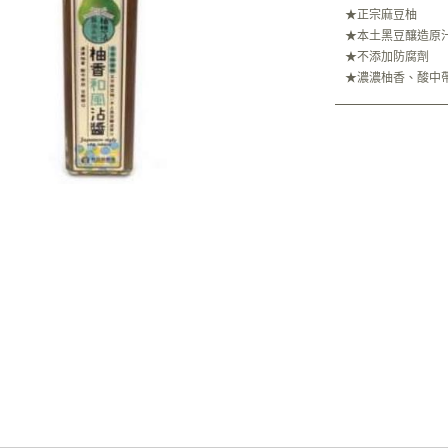
★正宗麻豆柚
★本土黑豆釀造原
★不添加防腐劑
★濃濃柚香、酸中