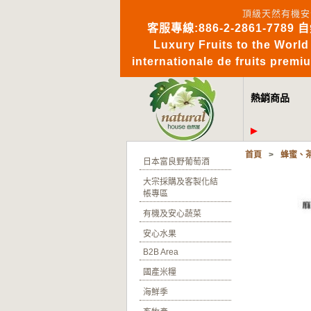
頂級天然有機安
客服專線:886-2-2861-7789 
Luxury Fruits to 
internationale de fruits pre
熱銷商品
首頁
>
蜂蜜、
日本富良野葡萄酒
大宗採購及客製化結
帳專區
有機及安心蔬菜
安心水果
B2B Area
國產米糧
海鮮季