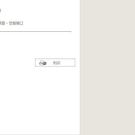
汁
帶甜、甘醇順口
列印