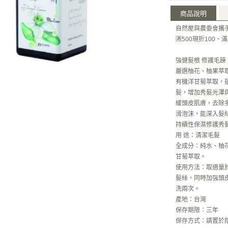
商品說明
自然屋與農委會攜手
🈵️500現折100
強健髮根 修護毛躁
嚴選柚花、柚果萃
有機洋甘菊萃取，
髮，增加秀髮光澤
緩頭皮肌膚，去除
滑泡沫，能深入髮
持續性保濕修護秀
用 途：清潔毛髮
全成分：純水、柚
甘菊萃取。
使用方法：取適量
髮絲，同時加強頭
洗兩次。
產地：台灣
保存期限：三年
保存方式：請置於