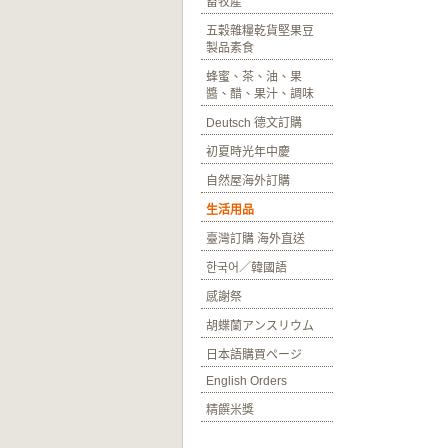
畜牧產
五穀雜糧乾貨堅果豆
製品素食
蜂蜜、茶、油、果
醬、醋、果汁、調味
Deutsch 德文訂購
初夏時光年中慶
自然屋海外訂購
生活用品
臺灣訂購 海外直送
한국어／韓國語
感謝祭
胡蝶蘭アンスリウム
日本語購買ページ
English Orders
精饌米獎