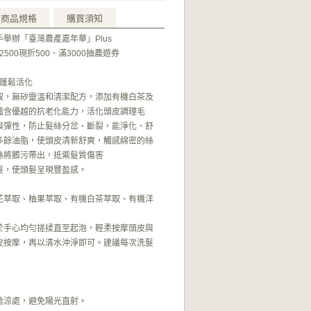
商品規格
購買須知
舉辦「臺灣農產嘉年華」Plus
、滿2500現折500、滿3000抽農遊券
 蓬鬆活化
取，無矽靈溫和清潔配方，添加有機白茶及
蘊含優越的抗老化能力，活化頭皮調理毛
與彈性，防止髮絲分岔、斷裂，能淨化、舒
多餘油脂，使頭皮清新舒爽，觸感綿密的絲
絲將髒污帶出，抵禦髮質傷害
髮，使頭髮呈現豐盈感。
花萃取、柚果萃取、有機白茶萃取、有機洋
於手心均勻搓揉直至起泡，輕柔按摩頭皮與
皮按摩，再以清水沖淨即可。建議每次洗髮
陰涼處，避免陽光直射。