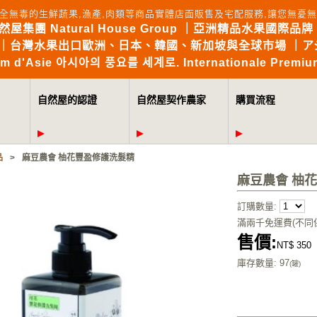
全無毒的生鮮蔬果,漁產,肉類等商品實體店面販售及宅配服務,讓您無
自然屋集團 Natural House Group ｜亞洲精品水果國際品牌 Brin
the World｜台灣水果出口歐洲、日本、韓國、新加坡與全球市場 
mium d'Asie 아시아의 풍요를 세계로. Internationale Premium
自然屋的認證
自然屋契作農家
購買流程
品
>
麻豆農會 柚花豐盈修護洗髮精
麻豆農會 柚
訂購數量:
滿兩千免運費(不同
售價:
NT$ 350
庫存數量
: 97
(罐)