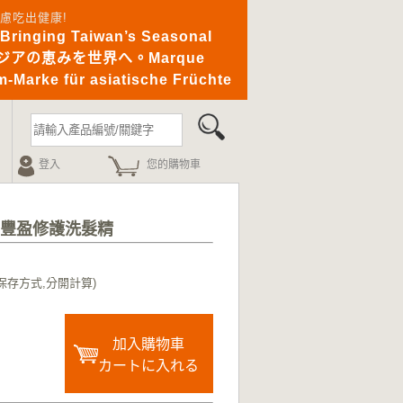
憂無慮吃出健康!
ging Taiwan’s Seasonal
｜アジアの恵みを世界へ。Marque
-Marke für asiatische Früchte
登入
您的購物車
花豐盈修護洗髮精
保存方式,分開計算)
加入購物車
カートに入れる