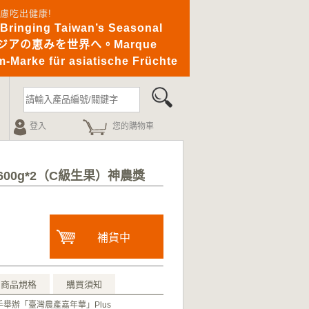
憂無慮吃出健康!
ging Taiwan’s Seasonal
｜アジアの恵みを世界へ。Marque
-Marke für asiatische Früchte
登入
您的購物車
00g*2（C級生果）神農獎
補貨中
商品規格
購買須知
舉辦「臺灣農產嘉年華」Plus