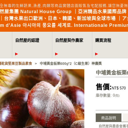
全無毒的生鮮蔬果,漁產,肉類等商品實體店面販售及宅配服務,讓您無
自然屋集團 Natural House Group ｜亞洲精品水果國際品牌 Brin
the World｜台灣水果出口歐洲、日本、韓國、新加坡與全球市場 
mium d'Asie 아시아의 풍요를 세계로. Internationale Premium
自然屋的認證
自然屋契作農家
購買流程
糧乾貨堅果豆製品素食
>
中埔黃金板栗600g*2（C級生果）神農獎
中埔黃金板栗6
售價:
NT$ 570
庫存數量
: 0
(包)
商品說明
自然屋與農委會攜手