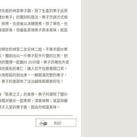
栗先驅的林家栗子園，除了生產的栗子品質
鹽炒栗子」的獨到料理法。栗子烹調方式相
、烘烤、去皮後以冰糖燉煮，除了單吃，也
雞或排骨，但最能表現栗子原本美味，就是
村婦女的林家二女兒林二姐，不像市面炒栗
石，獨創出以一斤栗子配半斤鹽的比例，把
的鹽裡一起翻炒 20分鐘，栗子的褐色外皮
頭亮黃色的果仁，讓人忍不住跟著開口笑。
以很輕鬆的剝出來。一顆飽滿完整的栗子，
，栗子的香甜有了淡淡鹹味幫襯更好吃！
有「乾果之王」的美譽，栗子料理除了鹽炒
與糯米粳米一起煮粥，清香味鮮；或是與雞
栗子入菜的栗子飯、甜品均相當美味。
列印