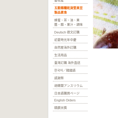
畜牧產
五穀雜糧乾貨堅果豆
製品素食
蜂蜜、茶、油、果
醬、醋、果汁、調味
Deutsch 德文訂購
初夏時光年中慶
自然屋海外訂購
生活用品
臺灣訂購 海外直送
한국어／韓國語
感謝祭
胡蝶蘭アンスリウム
日本語購買ページ
English Orders
精饌米獎