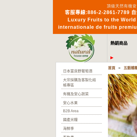
頂級天然有機安
客服專線:886-2-2861-7789 
Luxury Fruits to 
internationale de fruits pre
熱銷商品
首頁
>
五穀雜
日本富良野葡萄酒
大宗採購及客製化結
帳專區
有機及安心蔬菜
安心水果
B2B Area
國產米糧
海鮮季