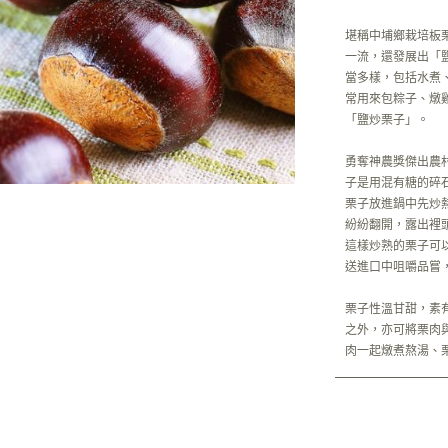
堪稱中埔鄉栽培板
一流，還發展出「
當多樣，包括水煮
常用來包粽子、燉
「鹽炒栗子」。
勇奪神農獎傑出農
子是用混有糖的碎
栗子放進鍋中先炒熱
紛紛翻開，露出裡
這樣炒熟的栗子可
送進口中咀嚼品嘗
栗子性溫甘甜，素
之外，亦可將栗肉
肉一起燉煮熬湯、