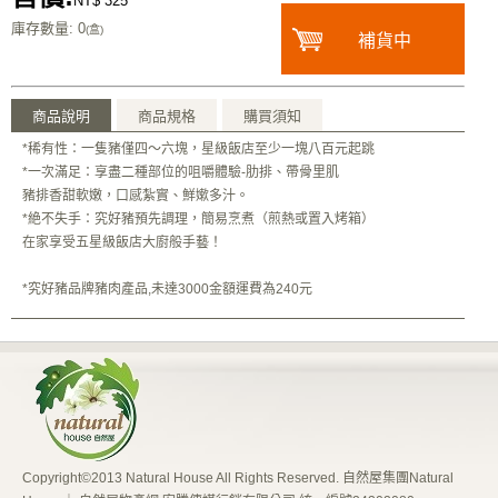
NT$ 325
庫存數量
: 0
(盒)
補貨中
商品說明
商品規格
購買須知
*稀有性：一隻豬僅四～六塊，星級飯店至少一塊八百元起跳
*一次滿足：享盡二種部位的咀嚼體驗-肋排、帶骨里肌
豬排香甜軟嫩，口感紮實、鮮嫰多汁。
*絶不失手：究好豬預先調理，簡易烹煮（煎熱或置入烤箱）
在家享受五星級飯店大廚般手藝！
*究好豬品牌豬肉產品,未達3000金額運費為240元
Copyright©2013 Natural House All Rights Reserved. 自然屋集團Natural