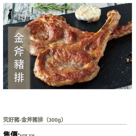
究好豬-金斧豬排（300g）
售價: