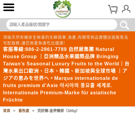
頂級天然有機安全無毒的生鮮蔬果,漁產,肉類等商品實體店面販售及
宅配服務,讓您無憂無慮吃出健康!
客服專線:886-2-2861-7789 自然屋集團 Natural
House Group ｜亞洲精品水果國際品牌 Bringing
Taiwan’s Seasonal Luxury Fruits to the World｜台
灣水果出口歐洲、日本、韓國、新加坡與全球市場 ｜ア
ジアの恵みを世界へ。Marque internationale de
fruits premium d'Asie 아시아의 풍요를 세계로.
Internationale Premium-Marke für asiatische
Früchte
首頁
>
畜牧產
>
究好豬-金斧豬排（300g）