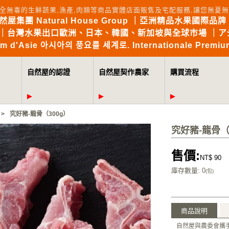
全無毒的生鮮蔬果,漁產,肉類等商品實體店面販售及宅配服務,讓您無
自然屋集團 Natural House Group ｜亞洲精品水果國際品牌 Brin
the World｜台灣水果出口歐洲、日本、韓國、新加坡與全球市場 
mium d'Asie 아시아의 풍요를 세계로. Internationale Premium
自然屋的認證
自然屋契作農家
購買流程
>
究好豬-龍骨（300g）
究好豬-龍骨（
售價:
NT$ 90
庫存數量
: 0
(包)
商品說明
自然屋與農委會攜手