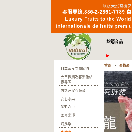
頂級天然有機安
客服專線:886-2-2861-7789 
Luxury Fruits to 
internationale de fruits pre
熱銷商品
首頁
>
畜牧產
日本富良野葡萄酒
大宗採購及客製化結
帳專區
有機及安心蔬菜
安心水果
B2B Area
國產米糧
海鮮季