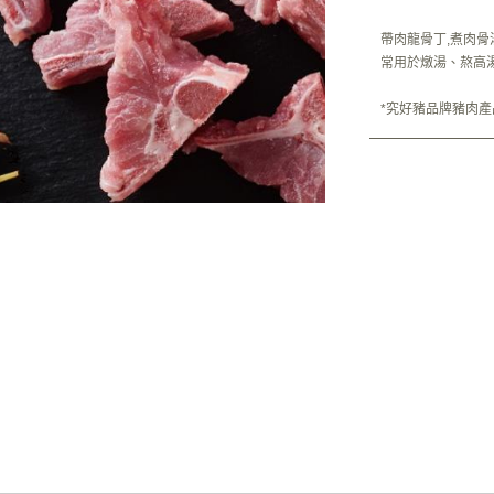
帶肉龍骨丁,煮肉骨
常用於燉湯、熬高
*究好豬品牌豬肉產品