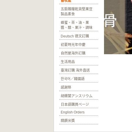
畜牧產
五穀雜糧乾貨堅果豆
製品素食
蜂蜜、茶、油、果
醬、醋、果汁、調味
Deutsch 德文訂購
初夏時光年中慶
自然屋海外訂購
生活用品
臺灣訂購 海外直送
한국어／韓國語
感謝祭
胡蝶蘭アンスリウム
日本語購買ページ
English Orders
精饌米獎