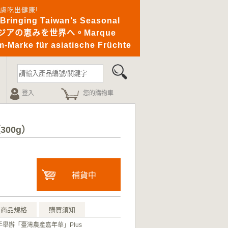
憂無慮吃出健康!
ging Taiwan’s Seasonal
｜アジアの恵みを世界へ。Marque
-Marke für asiatische Früchte
登入
您的購物車
300g）
補貨中
商品規格
購買須知
舉辦「臺灣農產嘉年華」Plus