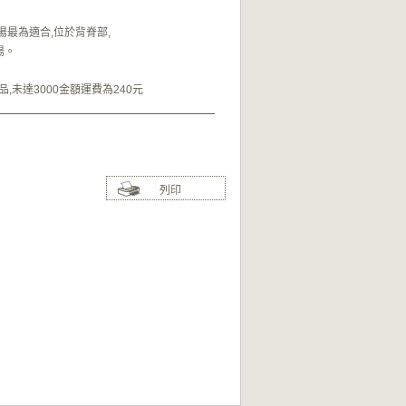
湯最為適合,位於背脊部,
湯。
,未達3000金額運費為240元
列印