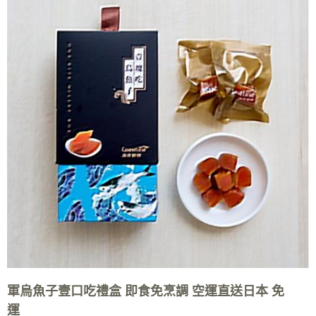
軍烏魚子壹口吃禮盒 即食免烹調 空運直送日本 免
運