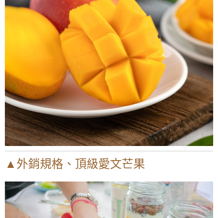
▲外銷規格、頂級愛文芒果