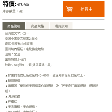
特價:
NT$ 600
補貨中
庫存數量
: 0
(箱)
商品說明
商品規格
購買須知
台湾愛文マンゴー
臺灣小果愛文芒果2.5KG
產區:屏東枋山或臺南
臺灣境內運送：宅配指定地點
溫層：常溫
出貨時間:5~8月
粒數:2.5kg裝9-10顆(外銷等級小果)
▲鮮果的表皮紅色程度約40~60%，甜度外銷等級12度以上。
▲輸日規格。
▲農糧署「優質供果園標準作業規範」及「芒果良好農業規範」規範栽
種。
▲溯源認證
▲在欉紅
▲果香濃郁、果肉細緻。