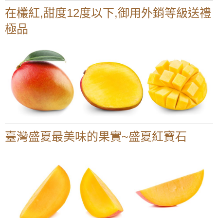
在欉紅,甜度12度以下,御用外銷等級送禮
極品
臺灣盛夏最美味的果實~盛夏紅寶石