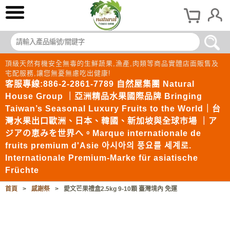
頂級天然有機安全無毒的生鮮蔬果,漁產,肉類等商品實體店面販售及
宅配服務,讓您無憂無慮吃出健康!
客服專線:886-2-2861-7789 自然屋集團 Natural
House Group ｜亞洲精品水果國際品牌 Bringing
Taiwan’s Seasonal Luxury Fruits to the World｜台
灣水果出口歐洲、日本、韓國、新加坡與全球市場 ｜ア
ジアの恵みを世界へ。Marque internationale de
fruits premium d'Asie 아시아의 풍요를 세계로.
Internationale Premium-Marke für asiatische
Früchte
首頁
>
感謝祭
>
愛文芒果禮盒2.5kg 9-10顆 臺灣境內 免運