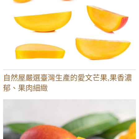
自然屋嚴選臺灣生產的愛文芒果,果香濃
郁、果肉細緻