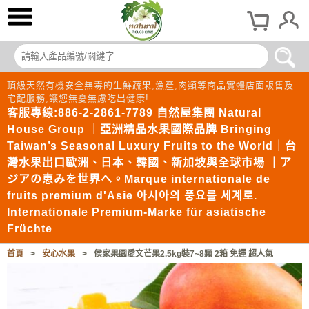
頂級天然有機安全無毒的生鮮蔬果,漁產,肉類等商品實體店面販售及
宅配服務,讓您無憂無慮吃出健康!
客服專線:886-2-2861-7789 自然屋集團 Natural
House Group ｜亞洲精品水果國際品牌 Bringing
Taiwan’s Seasonal Luxury Fruits to the World｜台
灣水果出口歐洲、日本、韓國、新加坡與全球市場 ｜ア
ジアの恵みを世界へ。Marque internationale de
fruits premium d'Asie 아시아의 풍요를 세계로.
Internationale Premium-Marke für asiatische
Früchte
首頁
>
安心水果
>
侯家果園愛文芒果2.5kg裝7~8顆 2箱 免運 超人氣