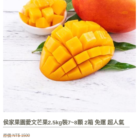
侯家果園愛文芒果2.5kg裝7~8顆 2箱 免運 超人氣
原價:NT$ 1500