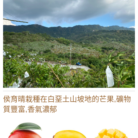
侯育晴栽種在白堊土山坡地的芒果,礦物
質豐富,香氣濃郁