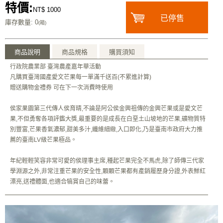
特價:
NT$ 1000
已停售
庫存數量
: 0
(箱)
商品說明
商品規格
購買須知
行政院農業部 臺灣農產嘉年華活動
凡購買臺灣國產愛文芒果每一單滿千送百(不累進計算)
贈送購物金禮券 可在下一次消費時使用
侯家果園第三代傳人侯育晴,不論是阿公侯金興祖傳的金興芒果或是愛文芒
果,不但勇奪各項評鑑大獎,最重要的是成長在白堊土山坡地的芒果,礦物質特
別豐富,芒果香氣濃郁,甜美多汁,纖維細緻,入口即化,乃是臺南市政府大力推
薦的臺南LV級芒果極品。
年紀輕輕笑容非常可愛的侯理事主席,種起芒果完全不馬虎,除了師傳三代家
學淵源之外,非常注重芒果的安全性,顆顆芒果都有產銷履歷身分證,外表鮮紅
漂亮,送禮體面,也適合犒賞自己的味蕾。