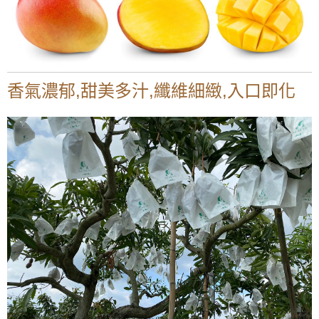
香氣濃郁,甜美多汁,纖維細緻,入口即化