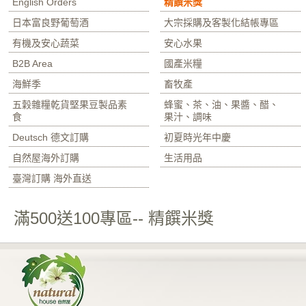
English Orders
精饌米獎
日本富良野葡萄酒
大宗採購及客製化結帳專區
有機及安心蔬菜
安心水果
B2B Area
國產米糧
海鮮季
畜牧產
五穀雜糧乾貨堅果豆製品素
蜂蜜、茶、油、果醬、醋、
食
果汁、調味
Deutsch 德文訂購
初夏時光年中慶
自然屋海外訂購
生活用品
臺灣訂購 海外直送
滿500送100專區-- 精饌米獎