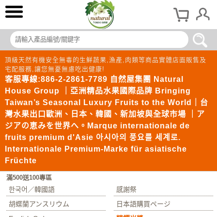
頂級天然有機安全無毒的生鮮蔬果,漁產,肉類等商品實體店面販售及
宅配服務,讓您無憂無慮吃出健康!
客服專線:886-2-2861-7789 自然屋集團 Natural
House Group ｜亞洲精品水果國際品牌 Bringing
Taiwan’s Seasonal Luxury Fruits to the World｜台
灣水果出口歐洲、日本、韓國、新加坡與全球市場 ｜ア
ジアの恵みを世界へ。Marque internationale de
fruits premium d'Asie 아시아의 풍요를 세계로.
Internationale Premium-Marke für asiatische
Früchte
滿500送100專區
한국어／韓國語
感謝祭
胡蝶蘭アンスリウム
日本語購買ページ