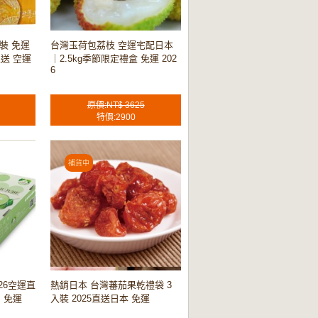
裝 免運
台灣玉荷包荔枝 空運宅配日本
送 空運
｜2.5kg季節限定禮盒 免運 202
6
原價:NT$ 3625
特價:2900
026空運直
熱銷日本 台灣蕃茄果乾禮袋 3
 免運
入裝 2025直送日本 免運