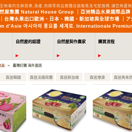
全無毒的生鮮蔬果,漁產,肉類等商品實體店面販售及宅配服務,讓您無
自然屋集團 Natural House Group ｜亞洲精品水果國際品牌 Brin
the World｜台灣水果出口歐洲、日本、韓國、新加坡與全球市場 
mium d'Asie 아시아의 풍요를 세계로. Internationale Premium
自然屋的認證
自然屋契作農家
購買流程
產品
>
臺灣訂購 海外直送
直送韓國
直送法國荷蘭
直送新加坡
直送港澳
直送馬來