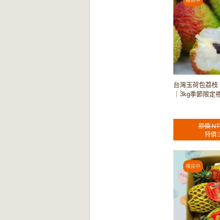
台灣玉荷包荔枝
｜3kg季節限定禮
原價:NT
特價: