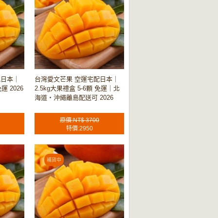
配日本｜
台灣愛文芒果 空運宅配日本｜
運 2026
2.5kg大果禮盒 5-6顆 免運｜北
海道・沖繩離島配送可 2026
原價:NT$ 3700
特價:2950