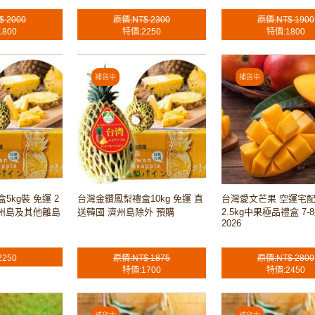
$ 2000
原價:NT$ 2300
原價:NT$ 1900
1800
特價:2250
特價:1800
kg裝 免運 2
台灣金鑽鳳梨禮盒10kg 免運 直
台灣愛文芒果 空運宅
濟州島及其他離島
送韓國 濟州島除外 預購
2.5kg中果極品禮盒 7-
2026
2250
原價:NT$ 1875
原價:NT$ 2800
特價:1700
特價:2450