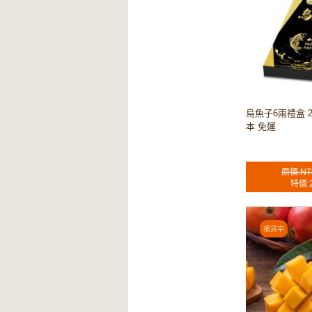
烏魚子6兩禮盒 
本 免運
原價:NT
特價: