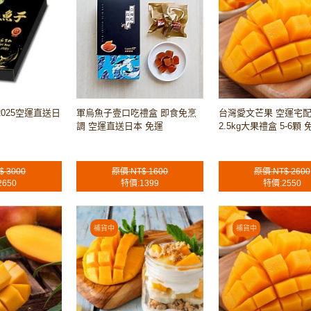
2025空運直送日
軍烏魚子壹口吃禮盒 即食免烹
台灣愛文芒果 空運宅
調 空運直送日本 免運
2.5kg大果禮盒 5-6顆 免
$ 3000
原價:NT$ 1600
原價:NT$ 2600
2650
特價:1399
特價:2550