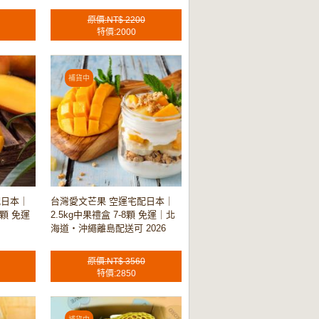
原價:NT$ 2200
特價:2000
配日本｜
台灣愛文芒果 空運宅配日本｜
8顆 免運
2.5kg中果禮盒 7-8顆 免運｜北
海道・沖繩離島配送可 2026
原價:NT$ 3560
特價:2850