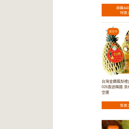
原價:NT
特價:
台灣金鑽鳳梨禮盒5
026直送韓國 
空運
售價: