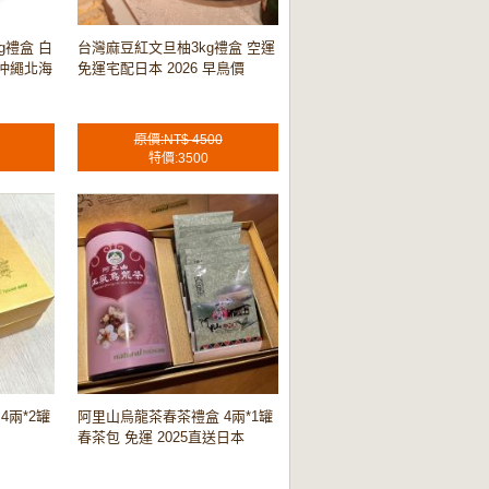
g禮盒 白
台灣麻豆紅文旦柚3kg禮盒 空運
 沖繩北海
免運宅配日本 2026 早鳥價
原價:NT$ 4500
特價:3500
4兩*2罐
阿里山烏龍茶春茶禮盒 4兩*1罐
春茶包 免運 2025直送日本