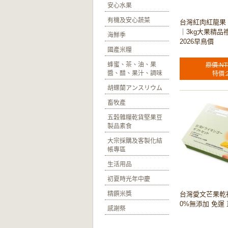
安心水果
有機及安心蔬菜
台灣紅肉紅龍果
｜3kg大果精品禮
海鮮季
2026早鳥價
國產米糧
蜂蜜、茶、油、果
原價:NT
醬、醋、果汁、調味
特價:
胡蝶蘭アンスリウム
畜牧產
五穀雜糧乾貨堅果豆
製品素食
大宗採購及客製化結
帳專區
生活用品
初夏時光年中慶
精饌米獎
台灣愛文芒果乾禮
0%無添加 免運
感謝祭