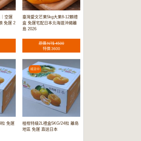
果｜空運
臺灣愛文芒果5kg大果8-12顆禮
顆 免運 2
盒 免運宅配日本北海道沖繩離
島 2026
原價:NT$ 4500
特價:3600
4粒 免運
椪柑特級2L禮盒5KG/24粒 離島
地區 免運 直送日本