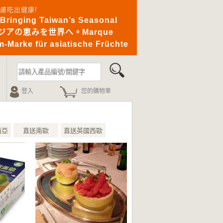
憂無慮吃出健康!
ging Taiwan’s Seasonal
｜アジアの恵みを世界へ。Marque
-Marke für asiatische Früchte
登入
您的購物車
西亞
直送南歐
直送英國西歐