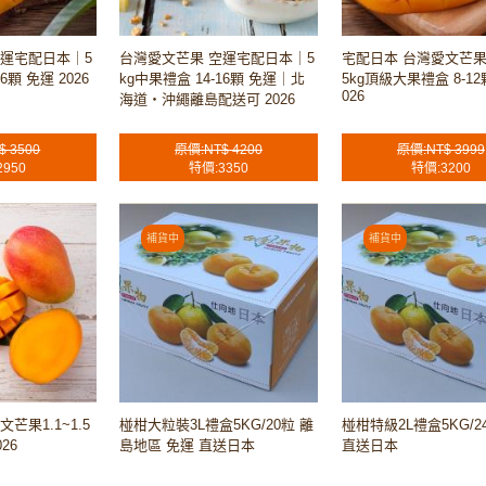
空運宅配日本｜5
台灣愛文芒果 空運宅配日本｜5
宅配日本 台灣愛文芒
6顆 免運 2026
kg中果禮盒 14-16顆 免運｜北
5kg頂級大果禮盒 8-12
026
海道・沖繩離島配送可 2026
$ 3500
原價:NT$ 4200
原價:NT$ 3999
2950
特價:3350
特價:3200
芒果1.1~1.5
椪柑大粒裝3L禮盒5KG/20粒 離
椪柑特級2L禮盒5KG/2
026
島地區 免運 直送日本
直送日本