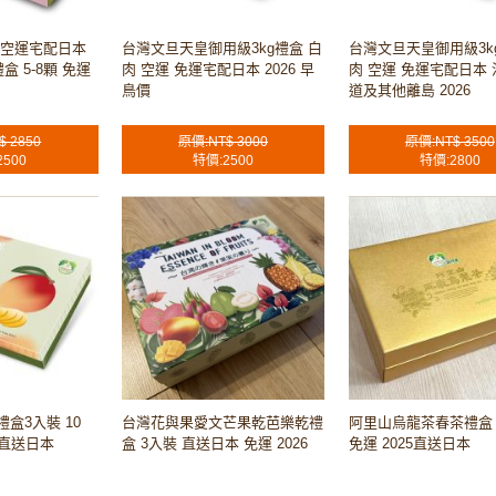
 空運宅配日本
台灣文旦天皇御用級3kg禮盒 白
台灣文旦天皇御用級3k
盒 5-8顆 免運
肉 空運 免運宅配日本 2026 早
肉 空運 免運宅配日本
鳥價
道及其他離島 2026
$ 2850
原價:NT$ 3000
原價:NT$ 3500
2500
特價:2500
特價:2800
盒3入裝 10
台灣花與果愛文芒果乾芭樂乾禮
阿里山烏龍茶春茶禮盒 
 直送日本
盒 3入裝 直送日本 免運 2026
免運 2025直送日本