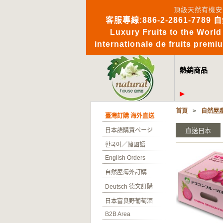
頂級天然有機安
客服專線:886-2-2861-7789 
Luxury Fruits to 
internationale de fruits pre
熱銷商品
首頁
>
自然屋
臺灣訂購 海外直送
日本語購買ページ
直送日本
한국어／韓國語
English Orders
自然屋海外訂購
Deutsch 德文訂購
日本富良野葡萄酒
B2B Area