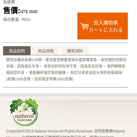
免運費
售價:
NT$ 2600
庫存數量
: 99
(包)
加入購物車
カートに入れる
商品說明
商品規格
購買須知
選用品種為高雄139號，產自富里鄉農會稻米產銷專業區。收到禮的你感到
幸福，因為我在乎你。 收到米的你吃地平安，因為安全好食。 我們願將幸
福與您共享， 更能願祈福您食的健康。 與您分享來自這大地的幸福滋味!
(原價2500含運，目前限定特價1900含運)
Copyright©2013 Natural House All Rights Reserved. 自然屋集團Natural