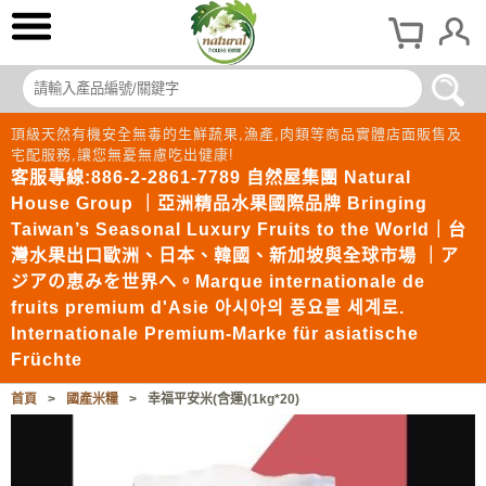
頂級天然有機安全無毒的生鮮蔬果,漁產,肉類等商品實體店面販售及
宅配服務,讓您無憂無慮吃出健康!
客服專線:886-2-2861-7789 自然屋集團 Natural
House Group ｜亞洲精品水果國際品牌 Bringing
Taiwan’s Seasonal Luxury Fruits to the World｜台
灣水果出口歐洲、日本、韓國、新加坡與全球市場 ｜ア
ジアの恵みを世界へ。Marque internationale de
fruits premium d'Asie 아시아의 풍요를 세계로.
Internationale Premium-Marke für asiatische
Früchte
首頁
>
國產米糧
>
幸福平安米(含運)(1kg*20)