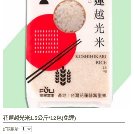
花蓮越光米1.5公斤*12包(免運)
訂購數量: