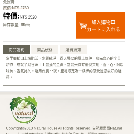
免運費
原價:NT$ 2760
特價:
NT$ 2520
加入購物車
庫存數量
: 99
(包)
カートに入れる
商品說明
商品規格
購買須知
富里鄉稻田土壤肥沃、水質純淨，得天獨厚的風土條件，農民齊心的辛苦
耕作，成就了縱谷沃土上豐撓的金黃。富麗米具有優良質地，香、Q、耐嚼
味美、香氣持久。選用台農77號，產地限定及一級棒的感受是您最好的選
擇。
Copyright©2013 Natural House All Rights Reserved. 自然屋集團Natural