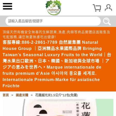
頂級天然有機安全無毒的生鮮蔬果,漁產,肉類等商品實體店面販售及
宅配服務,讓您無憂無慮吃出健康!
客服專線:886-2-2861-7789 自然屋集團 Natural
House Group ｜亞洲精品水果國際品牌 Bringing
Taiwan’s Seasonal Luxury Fruits to the World｜台
灣水果出口歐洲、日本、韓國、新加坡與全球市場 ｜ア
ジアの恵みを世界へ。Marque internationale de
fruits premium d'Asie 아시아의 풍요를 세계로.
Internationale Premium-Marke für asiatische
Früchte
首頁
>
國產米糧
>
花蓮越光米1.5公斤*12包(免運)