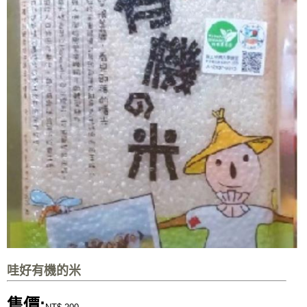
哇好有機的米
售價: