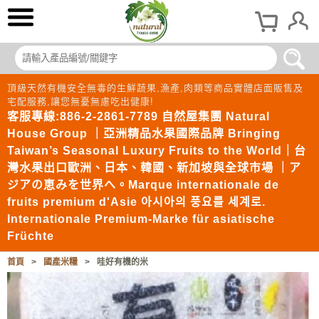
頂級天然有機安全無毒的生鮮蔬果,漁產,肉類等商品實體店面販售及
宅配服務,讓您無憂無慮吃出健康!
客服專線:886-2-2861-7789 自然屋集團 Natural
House Group ｜亞洲精品水果國際品牌 Bringing
Taiwan’s Seasonal Luxury Fruits to the World｜台
灣水果出口歐洲、日本、韓國、新加坡與全球市場 ｜ア
ジアの恵みを世界へ。Marque internationale de
fruits premium d'Asie 아시아의 풍요를 세계로.
Internationale Premium-Marke für asiatische
Früchte
首頁
>
國產米糧
>
哇好有機的米