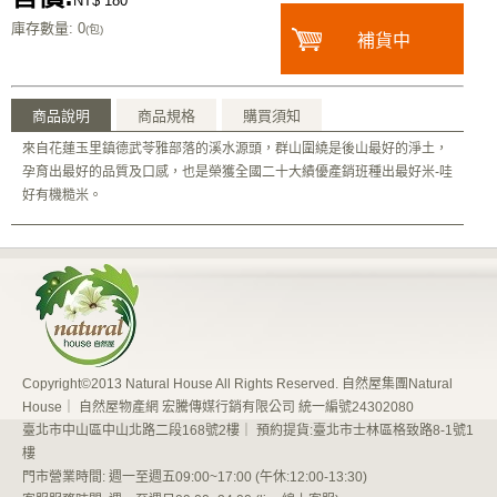
NT$ 180
庫存數量
: 0
(包)
補貨中
商品說明
商品規格
購買須知
來自花蓮玉里鎮德武苓雅部落的溪水源頭，群山圍繞是後山最好的淨土，
孕育出最好的品質及口感，也是榮獲全國二十大績優產銷班種出最好米-哇
好有機糙米。
Copyright©2013 Natural House All Rights Reserved. 自然屋集團Natural
House｜ 自然屋物產網 宏騰傳媒行銷有限公司 統一編號24302080
臺北市中山區中山北路二段168號2樓｜ 預約提貨:臺北市士林區格致路8-1號1
樓
門市營業時間: 週一至週五09:00~17:00 (午休:12:00-13:30)