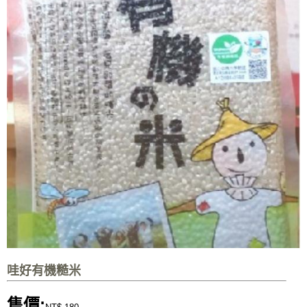
哇好有機糙米
售價: