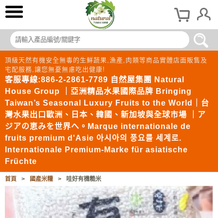
頂級天然有機安全無毒的生鮮蔬果,漁產,肉類等商品實體店面販售及
宅配服務,讓您無憂無慮吃出健康!
客服專線:886-2-2861-7789 自然屋集團 Natural
House Group ｜亞洲精品水果國際品牌 Bringing
Taiwan’s Seasonal Luxury Fruits to the World｜台
灣水果出口歐洲、日本、韓國、新加坡與全球市場 ｜ア
ジアの恵みを世界へ。Marque internationale de
fruits premium d'Asie 아시아의 풍요를 세계로.
Internationale Premium-Marke für asiatische
Früchte
首頁
>
國產米糧
>
哇好有機糙米