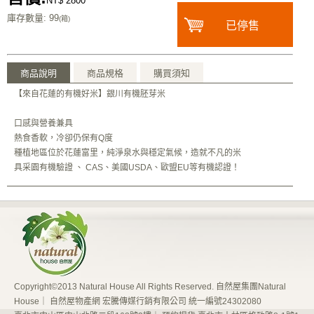
NT$ 2800
庫存數量
: 99
(箱)
已停售
商品說明
商品規格
購買須知
【來自花蓮的有機好米】銀川有機胚芽米
口感與營養兼具
熱食香軟，冷卻仍保有Q度
種植地區位於花蓮富里，純淨泉水與穩定氣候，造就不凡的米
具采園有機驗證 、 CAS、美國USDA、歐盟EU等有機認證！
Copyright©2013 Natural House All Rights Reserved. 自然屋集團Natural
House｜ 自然屋物產網 宏騰傳媒行銷有限公司 統一編號24302080