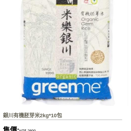
銀川有機胚芽米2kg*10包
售價: