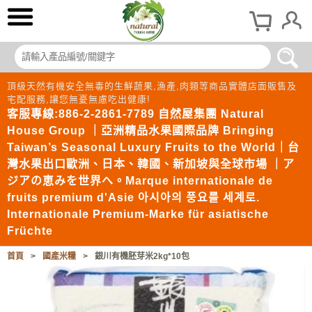
頂級天然有機安全無毒的生鮮蔬果,漁產,肉類等商品實體店面販售及
宅配服務,讓您無憂無慮吃出健康!
客服專線:886-2-2861-7789 自然屋集團 Natural
House Group ｜亞洲精品水果國際品牌 Bringing
Taiwan’s Seasonal Luxury Fruits to the World｜台
灣水果出口歐洲、日本、韓國、新加坡與全球市場 ｜ア
ジアの恵みを世界へ。Marque internationale de
fruits premium d'Asie 아시아의 풍요를 세계로.
Internationale Premium-Marke für asiatische
Früchte
首頁
>
國產米糧
>
銀川有機胚芽米2kg*10包