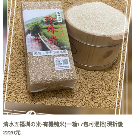
清水五福圳の米-有機糙米(一箱17包可混搭)現折後
2220元